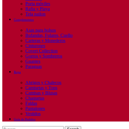
Porta móviles
Rafia y Playa
Tela nailon
Complementos
Asas para bolsos
Bufandas, Fulares, Cuello
Carteras y Monederos
Cinturones
Coveri Collection
Gorros y Sombreros
Guantes
Paraguas
Ropa
Abrigos y Chalecos
Camisetas y Tops
Camisas y Blusas
Chaquetas
Faldas
Pantalones
Vestidos
Guía de Pedidos