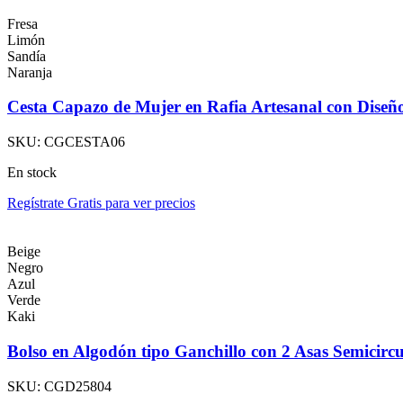
Fresa
Limón
Sandía
Naranja
Cesta Capazo de Mujer en Rafia Artesanal con Dise
SKU:
CGCESTA06
En stock
Regístrate Gratis para ver precios
Beige
Negro
Azul
Verde
Kaki
Bolso en Algodón tipo Ganchillo con 2 Asas Semicirc
SKU:
CGD25804