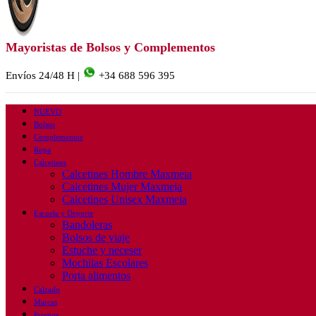
Mayoristas de Bolsos y Complementos
Envíos 24/48 H |
+34 688 596 395
NUEVO
Bolsos
Complementos
Ropa
Calcetines
Calcetines Hombre Maxmeia
Calcetines Mujer Maxmeia
Calcetines Unisex Maxmeia
Escuela y Deporte
Bandoleras
Bolsos de viaje
Estuche y neceser
Mochilas Escolares
Porta alimentos
Calzado
Marcas
Promos