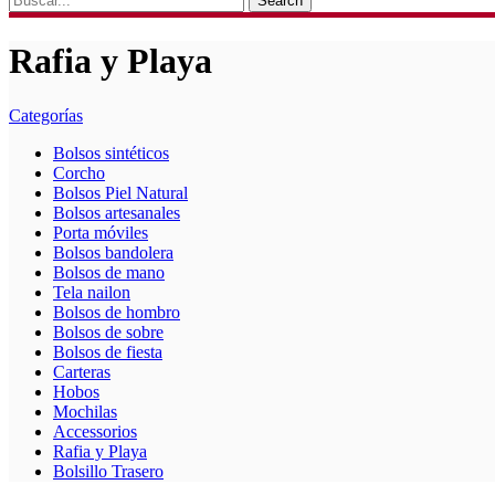
Search
Rafia y Playa
Categorías
Bolsos sintéticos
Corcho
Bolsos Piel Natural
Bolsos artesanales
Porta móviles
Bolsos bandolera
Bolsos de mano
Tela nailon
Bolsos de hombro
Bolsos de sobre
Bolsos de fiesta
Carteras
Hobos
Mochilas
Accessorios
Rafia y Playa
Bolsillo Trasero