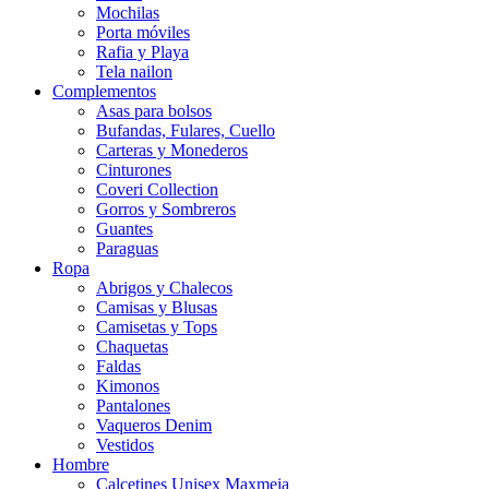
Mochilas
Porta móviles
Rafia y Playa
Tela nailon
Complementos
Asas para bolsos
Bufandas, Fulares, Cuello
Carteras y Monederos
Cinturones
Coveri Collection
Gorros y Sombreros
Guantes
Paraguas
Ropa
Abrigos y Chalecos
Camisas y Blusas
Camisetas y Tops
Chaquetas
Faldas
Kimonos
Pantalones
Vaqueros Denim
Vestidos
Hombre
Calcetines Unisex Maxmeia