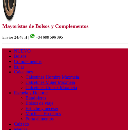
Mayoristas de Bolsos y Complementos
Envíos 24/48 H |
+34 688 596 395
NUEVO
Bolsos
Complementos
Ropa
Calcetines
Calcetines Hombre Maxmeia
Calcetines Mujer Maxmeia
Calcetines Unisex Maxmeia
Escuela y Deporte
Bandoleras
Bolsos de viaje
Estuche y neceser
Mochilas Escolares
Porta alimentos
Calzado
Marcas