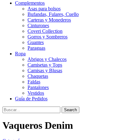
Complementos
Asas para bolsos
Bufandas, Fulares, Cuello
Carteras y Monederos
Cinturones
Coveri Collection
Gorros y Sombreros
Guantes
Paraguas
Ropa
Abrigos y Chalecos
Camisetas y Tops
Camisas y Blusas
Chaquetas
Faldas
Pantalones
Vestidos
Guía de Pedidos
Search
Vaqueros Denim