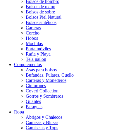
Bolsos de hombro
Bolsos de mano
Bolsos de sobre
Bolsos Piel Natural
Bolsos sintéticos
Carteras
Corcho
Hobos
Mochilas
Porta móviles
Rafia y Playa
Tela nailon
Complementos
Asas para bolsos
Bufandas, Fulares, Cuello
Carteras y Monederos
Cinturones
Coveri Collection
Gorros y Sombreros
Guantes
Paraguas
Ropa
Abrigos y Chalecos
Camisas y Blusas
Camisetas y Tops