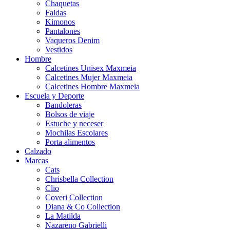
Chaquetas
Faldas
Kimonos
Pantalones
Vaqueros Denim
Vestidos
Hombre
Calcetines Unisex Maxmeia
Calcetines Mujer Maxmeia
Calcetines Hombre Maxmeia
Escuela y Deporte
Bandoleras
Bolsos de viaje
Estuche y neceser
Mochilas Escolares
Porta alimentos
Calzado
Marcas
Cats
Chrisbella Collection
Clio
Coveri Collection
Diana & Co Collection
La Matilda
Nazareno Gabrielli