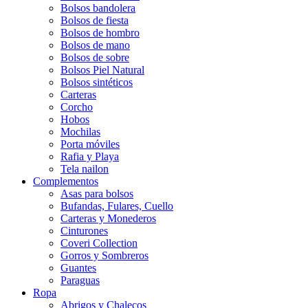
Bolsos bandolera
Bolsos de fiesta
Bolsos de hombro
Bolsos de mano
Bolsos de sobre
Bolsos Piel Natural
Bolsos sintéticos
Carteras
Corcho
Hobos
Mochilas
Porta móviles
Rafia y Playa
Tela nailon
Complementos
Asas para bolsos
Bufandas, Fulares, Cuello
Carteras y Monederos
Cinturones
Coveri Collection
Gorros y Sombreros
Guantes
Paraguas
Ropa
Abrigos y Chalecos