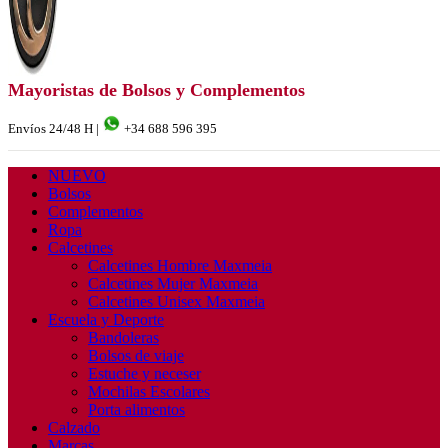
Mayoristas de Bolsos y Complementos
Envíos 24/48 H |
+34 688 596 395
NUEVO
Bolsos
Complementos
Ropa
Calcetines
Calcetines Hombre Maxmeia
Calcetines Mujer Maxmeia
Calcetines Unisex Maxmeia
Escuela y Deporte
Bandoleras
Bolsos de viaje
Estuche y neceser
Mochilas Escolares
Porta alimentos
Calzado
Marcas