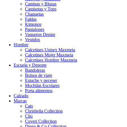
Camisas y Blusas
Camisetas y Tops
Chaquetas
Faldas
Kimonos
Pantalones
Vaqueros Denim
Vestidos
Hombre
Calcetines Unisex Maxmeia
Calcetines Mujer Maxmeia
Calcetines Hombre Maxmeia
Escuela y Deporte
Bandoleras
Bolsos de viaje
Estuche y neceser
Mochilas Escolares
Porta alimentos
Calzado
Marcas
Cats
Chrisbella Collection
Clio
Coveri Collection
Diana & Co Collection