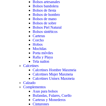
Bolsos artesanales
Bolsos bandolera
Bolsos de fiesta
Bolsos de hombro
Bolsos de mano
Bolsos de sobre
Bolsos Piel Natural
Bolsos sintéticos
Carteras
Corcho
Hobos
Mochilas
Porta móviles
Rafia y Playa
Tela nailon
Calcetines
Calcetines Hombre Maxmeia
Calcetines Mujer Maxmeia
Calcetines Unisex Maxmeia
Calzado
Complementos
Asas para bolsos
Bufandas, Fulares, Cuello
Carteras y Monederos
Cinturones