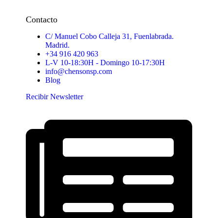
Contacto
C/ Manuel Cobo Calleja 31, Fuenlabrada.
Madrid.
+34 916 420 963
L-V 10-18:30H - Domingo 10-17:30H
info@chensonsp.com
Blog
Recibir Newsletter