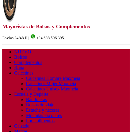
Mayoristas de Bolsos y Complementos
Envíos 24/48 H |
+34 688 596 395
NUEVO
Bolsos
Complementos
Ropa
Calcetines
Calcetines Hombre Maxmeia
Calcetines Mujer Maxmeia
Calcetines Unisex Maxmeia
Escuela y Deporte
Bandoleras
Bolsos de viaje
Estuche y neceser
Mochilas Escolares
Porta alimentos
Calzado
Marcas