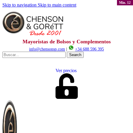
Min. 12
Min. 12
Min. 12
Min. 12
Min. 12
Min. 12
Min. 12
Min. 12
Min. 12
Min. 12
Min. 12
Min. 12
Min. 12
Min. 12
Skip to navigation
Skip to main content
Mayoristas de Bolsos y Complementos
info@chensonsp.com
|
+34 688 596 395
Search
Ver precios