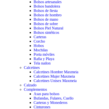
Bolsos artesanales
Bolsos bandolera
Bolsos de fiesta
Bolsos de hombro
Bolsos de mano
Bolsos de sobre
Bolsos Piel Natural
Bolsos sintéticos
Carteras
Corcho
Hobos
Mochilas
Porta móviles
Rafia y Playa
Tela nailon
Calcetines
Calcetines Hombre Maxmeia
Calcetines Mujer Maxmeia
Calcetines Unisex Maxmeia
Calzado
Complementos
Asas para bolsos
Bufandas, Fulares, Cuello
Carteras y Monederos
Cinturones