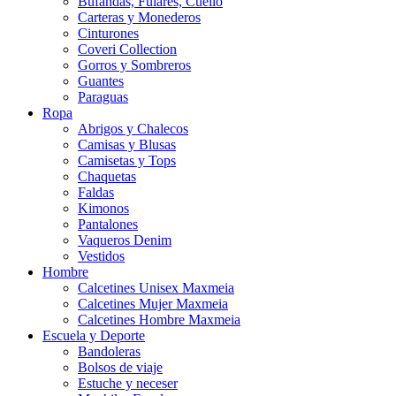
Bufandas, Fulares, Cuello
Carteras y Monederos
Cinturones
Coveri Collection
Gorros y Sombreros
Guantes
Paraguas
Ropa
Abrigos y Chalecos
Camisas y Blusas
Camisetas y Tops
Chaquetas
Faldas
Kimonos
Pantalones
Vaqueros Denim
Vestidos
Hombre
Calcetines Unisex Maxmeia
Calcetines Mujer Maxmeia
Calcetines Hombre Maxmeia
Escuela y Deporte
Bandoleras
Bolsos de viaje
Estuche y neceser