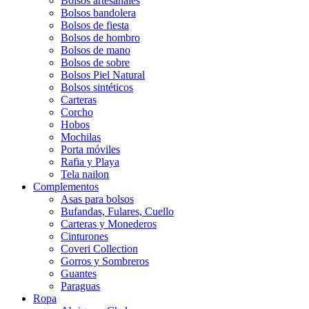
Bolsos artesanales
Bolsos bandolera
Bolsos de fiesta
Bolsos de hombro
Bolsos de mano
Bolsos de sobre
Bolsos Piel Natural
Bolsos sintéticos
Carteras
Corcho
Hobos
Mochilas
Porta móviles
Rafia y Playa
Tela nailon
Complementos
Asas para bolsos
Bufandas, Fulares, Cuello
Carteras y Monederos
Cinturones
Coveri Collection
Gorros y Sombreros
Guantes
Paraguas
Ropa