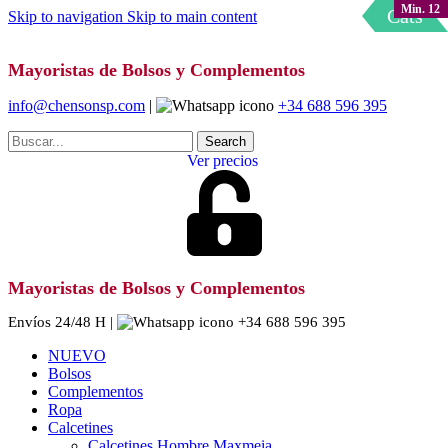
Min. 12
Min. 12
Min. 12
Min. 12
Min. 12
Min. 12
Min. 12
Min. 12
Min. 12
Min. 12
Min. 12
Min. 12
Min. 12
Cats
Skip to navigation
Skip to main content
Mayoristas de Bolsos y Complementos
info@chensonsp.com
|
+34 688 596 395
Search
Ver precios
Mayoristas de Bolsos y Complementos
Envíos 24/48 H |
+34 688 596 395
NUEVO
Bolsos
Complementos
Ropa
Calcetines
Calcetines Hombre Maxmeia