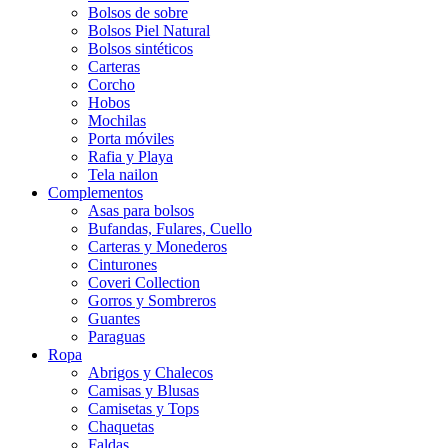
Bolsos de sobre
Bolsos Piel Natural
Bolsos sintéticos
Carteras
Corcho
Hobos
Mochilas
Porta móviles
Rafia y Playa
Tela nailon
Complementos
Asas para bolsos
Bufandas, Fulares, Cuello
Carteras y Monederos
Cinturones
Coveri Collection
Gorros y Sombreros
Guantes
Paraguas
Ropa
Abrigos y Chalecos
Camisas y Blusas
Camisetas y Tops
Chaquetas
Faldas