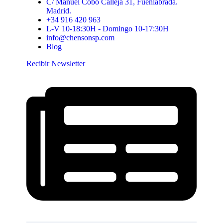
C/ Manuel Cobo Calleja 31, Fuenlabrada.
Madrid.
+34 916 420 963
L-V 10-18:30H - Domingo 10-17:30H
info@chensonsp.com
Blog
Recibir Newsletter