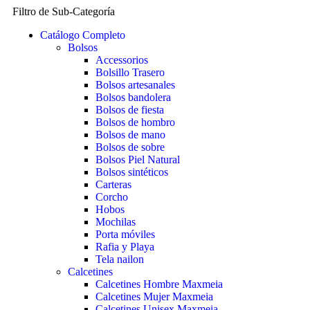
Filtro de Sub-Categoría
Catálogo Completo
Bolsos
Accessorios
Bolsillo Trasero
Bolsos artesanales
Bolsos bandolera
Bolsos de fiesta
Bolsos de hombro
Bolsos de mano
Bolsos de sobre
Bolsos Piel Natural
Bolsos sintéticos
Carteras
Corcho
Hobos
Mochilas
Porta móviles
Rafia y Playa
Tela nailon
Calcetines
Calcetines Hombre Maxmeia
Calcetines Mujer Maxmeia
Calcetines Unisex Maxmeia