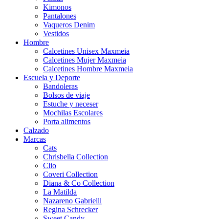
Kimonos
Pantalones
Vaqueros Denim
Vestidos
Hombre
Calcetines Unisex Maxmeia
Calcetines Mujer Maxmeia
Calcetines Hombre Maxmeia
Escuela y Deporte
Bandoleras
Bolsos de viaje
Estuche y neceser
Mochilas Escolares
Porta alimentos
Calzado
Marcas
Cats
Chrisbella Collection
Clio
Coveri Collection
Diana & Co Collection
La Matilda
Nazareno Gabrielli
Regina Schrecker
Sweet Candy