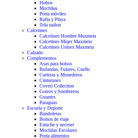
Hobos
Mochilas
Porta móviles
Rafia y Playa
Tela nailon
Calcetines
Calcetines Hombre Maxmeia
Calcetines Mujer Maxmeia
Calcetines Unisex Maxmeia
Calzado
Complementos
Asas para bolsos
Bufandas, Fulares, Cuello
Carteras y Monederos
Cinturones
Coveri Collection
Gorros y Sombreros
Guantes
Paraguas
Escuela y Deporte
Bandoleras
Bolsos de viaje
Estuche y neceser
Mochilas Escolares
Porta alimentos