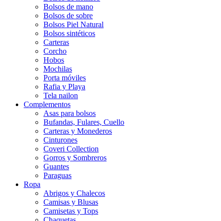
Bolsos de mano
Bolsos de sobre
Bolsos Piel Natural
Bolsos sintéticos
Carteras
Corcho
Hobos
Mochilas
Porta móviles
Rafia y Playa
Tela nailon
Complementos
Asas para bolsos
Bufandas, Fulares, Cuello
Carteras y Monederos
Cinturones
Coveri Collection
Gorros y Sombreros
Guantes
Paraguas
Ropa
Abrigos y Chalecos
Camisas y Blusas
Camisetas y Tops
Chaquetas