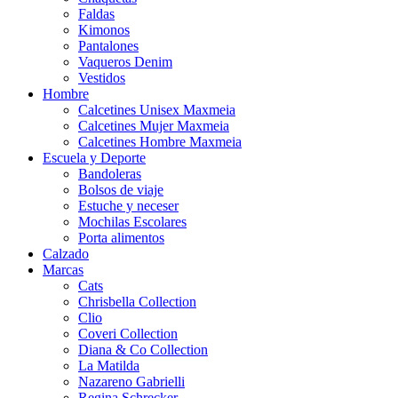
Faldas
Kimonos
Pantalones
Vaqueros Denim
Vestidos
Hombre
Calcetines Unisex Maxmeia
Calcetines Mujer Maxmeia
Calcetines Hombre Maxmeia
Escuela y Deporte
Bandoleras
Bolsos de viaje
Estuche y neceser
Mochilas Escolares
Porta alimentos
Calzado
Marcas
Cats
Chrisbella Collection
Clio
Coveri Collection
Diana & Co Collection
La Matilda
Nazareno Gabrielli
Regina Schrecker