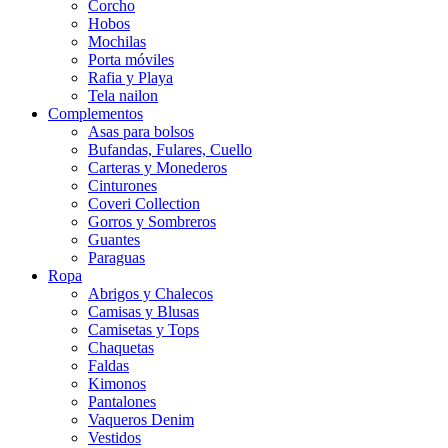
Corcho
Hobos
Mochilas
Porta móviles
Rafia y Playa
Tela nailon
Complementos
Asas para bolsos
Bufandas, Fulares, Cuello
Carteras y Monederos
Cinturones
Coveri Collection
Gorros y Sombreros
Guantes
Paraguas
Ropa
Abrigos y Chalecos
Camisas y Blusas
Camisetas y Tops
Chaquetas
Faldas
Kimonos
Pantalones
Vaqueros Denim
Vestidos