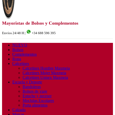
Mayoristas de Bolsos y Complementos
Envíos 24/48 H |
+34 688 596 395
NUEVO
Bolsos
Complementos
Ropa
Calcetines
Calcetines Hombre Maxmeia
Calcetines Mujer Maxmeia
Calcetines Unisex Maxmeia
Escuela y Deporte
Bandoleras
Bolsos de viaje
Estuche y neceser
Mochilas Escolares
Porta alimentos
Calzado
Marcas