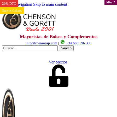
Min. 2
Min. 2
Min. 2
20% DTO
20% DTO
20% DTO
20% DTO
20% DTO
20% DTO
20% DTO
20% DTO
20% DTO
20% DTO
20% DTO
20% DTO
Skip to navigation
Skip to main content
Nuevos Colores
Mayoristas de Bolsos y Complementos
info@chensonsp.com
|
+34 688 596 395
Search
Ver precios