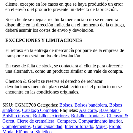
cliente, excepto en los casos en que se haya producido un error
en el envío o el producto presente un defecto de fabricación.
Si el cliente se niega a recibir la mercancía o no se encuentra
disponible en la dirección indicada en el momento de la entrega,
deberá asumir los costes de envío y devolución.
EXCEPCIONES Y LIMITACIONES
El retraso en la entrega de mercancía por parte de la empresa de
transporte no será motivo de devolución.
En caso de falta de stock, se contactará al cliente para ofrecerle
una alternativa, como un producto similar o un vale de compra.
Chenson & Gorétt se reserva el derecho de rechazar
devoluciones fuera del plazo establecido o si el producto no se
encuentra en las condiciones originales.
SKU:
CGMC708
Categorías:
Bolsos
,
Bolsos bandolera
,
Bolsos
sintéticos
,
Catálogo Completo
Etiquetas:
Asa corta
,
Base plana
,
Bolsillo trasero
,
Bolsillos exteriores
,
Bolsillos frontales
,
Chenson &
Gorett
,
Cierre de cremallera
,
Compacto
,
Compartimento interior
,
Complementos
,
Gran capacidad
,
Interior forrado
,
Mujer
,
Pronto
Moda
,
Riñonera
,
Sintético