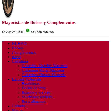
Mayoristas de Bolsos y Complementos
Envíos 24/48 H |
+34 688 596 395
NUEVO
Bolsos
Complementos
Ropa
Calcetines
Calcetines Hombre Maxmeia
Calcetines Mujer Maxmeia
Calcetines Unisex Maxmeia
Escuela y Deporte
Bandoleras
Bolsos de viaje
Estuche y neceser
Mochilas Escolares
Porta alimentos
Calzado
Marcas