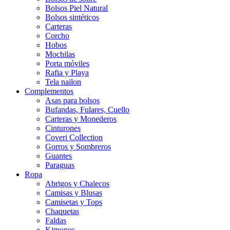
Bolsos Piel Natural
Bolsos sintéticos
Carteras
Corcho
Hobos
Mochilas
Porta móviles
Rafia y Playa
Tela nailon
Complementos
Asas para bolsos
Bufandas, Fulares, Cuello
Carteras y Monederos
Cinturones
Coveri Collection
Gorros y Sombreros
Guantes
Paraguas
Ropa
Abrigos y Chalecos
Camisas y Blusas
Camisetas y Tops
Chaquetas
Faldas
Kimonos