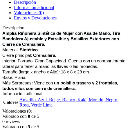
Descripción
Información adicional
Valoraciones (0)
Envíos y Devoluciones
Descripción
Amplia Riñonera Sintética de Mujer con Asa de Mano, Tira
Bandolera Ajustable y Extraíble y Bolsillos Exteriores con
Cierre de Cremallera.
Material:
Sintético
.
Cierre principal:
Cremallera.
Interior: Forrado. Gran Capacidad. Cuenta con un compartimento
lateral para tener a mano las llaves o las monedas.
Tamaño (largo x ancho x Alto): 18 x 8 x 29
cm.
Base: Plana.
Más Sorpresas: Viene con
un bolsillo trasero y 2 frontales,
todos ellos con cierre de cremallera.
Información adicional
Amarillo
,
Azul
,
Beige
,
Blanco
,
Kaki
,
Morado
,
Negro
,
Colores
Rosa
,
Verde Lima
Valoraciones (0)
Valorado con
0
de 5
0 reviews
Valorado con
5
de 5