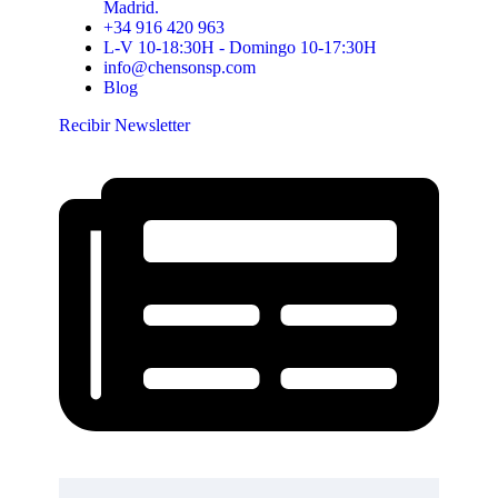
Madrid.
+34 916 420 963
L-V 10-18:30H - Domingo 10-17:30H
info@chensonsp.com
Blog
Recibir Newsletter