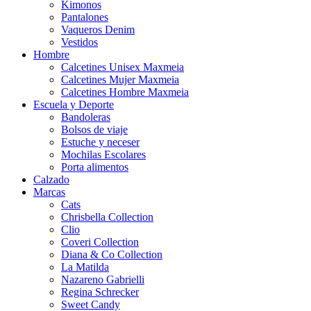
Kimonos
Pantalones
Vaqueros Denim
Vestidos
Hombre
Calcetines Unisex Maxmeia
Calcetines Mujer Maxmeia
Calcetines Hombre Maxmeia
Escuela y Deporte
Bandoleras
Bolsos de viaje
Estuche y neceser
Mochilas Escolares
Porta alimentos
Calzado
Marcas
Cats
Chrisbella Collection
Clio
Coveri Collection
Diana & Co Collection
La Matilda
Nazareno Gabrielli
Regina Schrecker
Sweet Candy