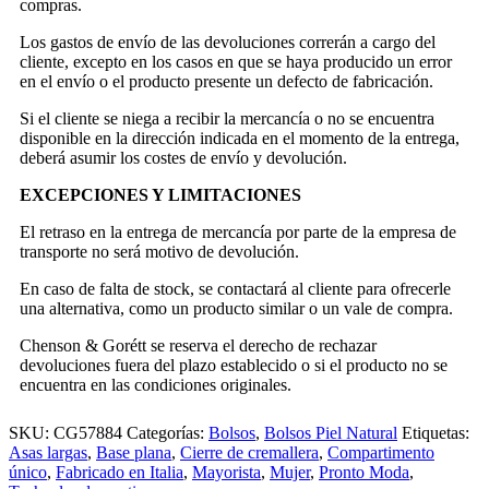
compras.
Los gastos de envío de las devoluciones correrán a cargo del
cliente, excepto en los casos en que se haya producido un error
en el envío o el producto presente un defecto de fabricación.
Si el cliente se niega a recibir la mercancía o no se encuentra
disponible en la dirección indicada en el momento de la entrega,
deberá asumir los costes de envío y devolución.
EXCEPCIONES Y LIMITACIONES
El retraso en la entrega de mercancía por parte de la empresa de
transporte no será motivo de devolución.
En caso de falta de stock, se contactará al cliente para ofrecerle
una alternativa, como un producto similar o un vale de compra.
Chenson & Gorétt se reserva el derecho de rechazar
devoluciones fuera del plazo establecido o si el producto no se
encuentra en las condiciones originales.
SKU:
CG57884
Categorías:
Bolsos
,
Bolsos Piel Natural
Etiquetas:
Asas largas
,
Base plana
,
Cierre de cremallera
,
Compartimento
único
,
Fabricado en Italia
,
Mayorista
,
Mujer
,
Pronto Moda
,