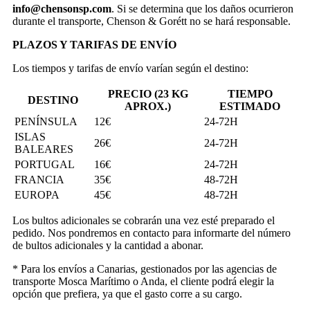
info@chensonsp.com
. Si se determina que los daños ocurrieron
durante el transporte, Chenson & Gorétt no se hará responsable.
PLAZOS Y TARIFAS DE ENVÍO
Los tiempos y tarifas de envío varían según el destino:
PRECIO (23 KG
TIEMPO
DESTINO
APROX.)
ESTIMADO
PENÍNSULA
12€
24-72H
ISLAS
26€
24-72H
BALEARES
PORTUGAL
16€
24-72H
FRANCIA
35€
48-72H
EUROPA
45€
48-72H
Los bultos adicionales se cobrarán una vez esté preparado el
pedido. Nos pondremos en contacto para informarte del número
de bultos adicionales y la cantidad a abonar.
* Para los envíos a Canarias, gestionados por las agencias de
transporte Mosca Marítimo o Anda, el cliente podrá elegir la
opción que prefiera, ya que el gasto corre a su cargo.