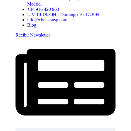
Madrid.
+34 916 420 963
L-V 10-18:30H - Domingo 10-17:30H
info@chensonsp.com
Blog
Recibir Newsletter