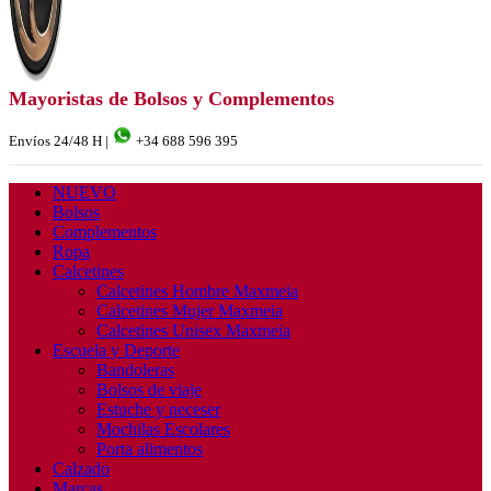
Mayoristas de Bolsos y Complementos
Envíos 24/48 H |
+34 688 596 395
NUEVO
Bolsos
Complementos
Ropa
Calcetines
Calcetines Hombre Maxmeia
Calcetines Mujer Maxmeia
Calcetines Unisex Maxmeia
Escuela y Deporte
Bandoleras
Bolsos de viaje
Estuche y neceser
Mochilas Escolares
Porta alimentos
Calzado
Marcas