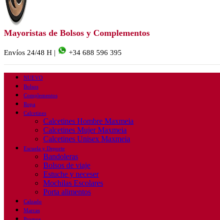
Mayoristas de Bolsos y Complementos
Envíos 24/48 H |
+34 688 596 395
NUEVO
Bolsos
Complementos
Ropa
Calcetines
Calcetines Hombre Maxmeia
Calcetines Mujer Maxmeia
Calcetines Unisex Maxmeia
Escuela y Deporte
Bandoleras
Bolsos de viaje
Estuche y neceser
Mochilas Escolares
Porta alimentos
Calzado
Marcas
Promos