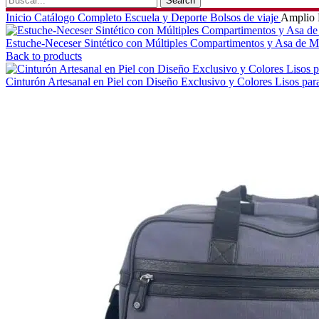
Search
Inicio
Catálogo Completo
Escuela y Deporte
Bolsos de viaje
Amplio B
Estuche-Neceser Sintético con Múltiples Compartimentos y Asa de 
Back to products
Cinturón Artesanal en Piel con Diseño Exclusivo y Colores Lisos pa