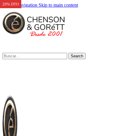
20% DTO
Skip to navigation
Skip to main content
Search