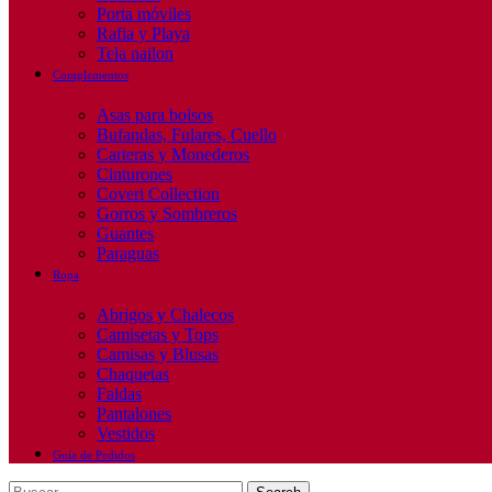
Porta móviles
Rafia y Playa
Tela nailon
Complementos
Asas para bolsos
Bufandas, Fulares, Cuello
Carteras y Monederos
Cinturones
Coveri Collection
Gorros y Sombreros
Guantes
Paraguas
Ropa
Abrigos y Chalecos
Camisetas y Tops
Camisas y Blusas
Chaquetas
Faldas
Pantalones
Vestidos
Guía de Pedidos