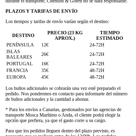
durante el transporte, Chenson & Gorétt no se hará responsable.
PLAZOS Y TARIFAS DE ENVÍO
Los tiempos y tarifas de envío varían según el destino:
PRECIO (23 KG
TIEMPO
DESTINO
APROX.)
ESTIMADO
PENÍNSULA
12€
24-72H
ISLAS
26€
24-72H
BALEARES
PORTUGAL
16€
24-72H
FRANCIA
35€
48-72H
EUROPA
45€
48-72H
Los bultos adicionales se cobrarán una vez esté preparado el
pedido. Nos pondremos en contacto para informarte del número
de bultos adicionales y la cantidad a abonar.
* Para los envíos a Canarias, gestionados por las agencias de
transporte Mosca Marítimo o Anda, el cliente podrá elegir la
opción que prefiera, ya que el gasto corre a su cargo.
Para que los pedidos lleguen dentro del plazo previsto, es