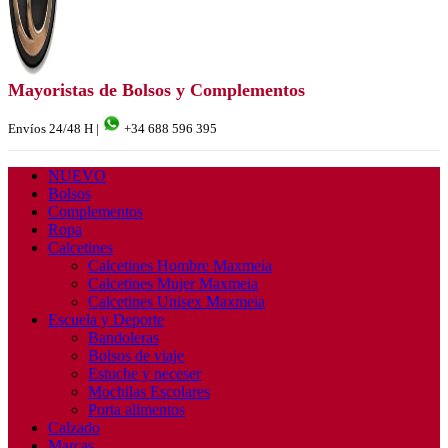
Mayoristas de Bolsos y Complementos
Envíos 24/48 H |
+34 688 596 395
NUEVO
Bolsos
Complementos
Ropa
Calcetines
Calcetines Hombre Maxmeia
Calcetines Mujer Maxmeia
Calcetines Unisex Maxmeia
Escuela y Deporte
Bandoleras
Bolsos de viaje
Estuche y neceser
Mochilas Escolares
Porta alimentos
Calzado
Marcas