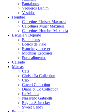
Pantalones
Vaqueros Denim
Vestidos
Hombre
Calcetines Unisex Maxmeia
Calcetines Mujer Maxmeia
Calcetines Hombre Maxmeia
Escuela y Deporte
Bandoleras
Bolsos de viaje
Estuche y neceser
Mochilas Escolares
Porta alimentos
Calzado
Marcas
Cats
Chrisbella Collection
Clio
Coveri Collection
Diana & Co Collection
La Matilda
Nazareno Gabrielli
Regina Schrecker
Sweet Candy
Promos