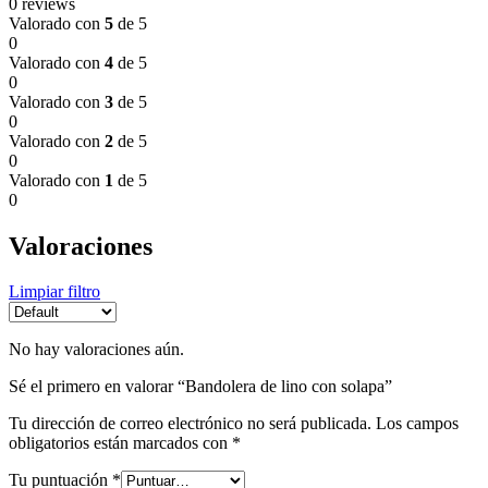
0 reviews
Valorado con
5
de 5
0
Valorado con
4
de 5
0
Valorado con
3
de 5
0
Valorado con
2
de 5
0
Valorado con
1
de 5
0
Valoraciones
Limpiar filtro
No hay valoraciones aún.
Sé el primero en valorar “Bandolera de lino con solapa”
Tu dirección de correo electrónico no será publicada.
Los campos
obligatorios están marcados con
*
Tu puntuación
*