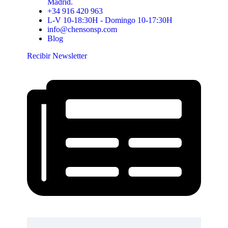
Madrid.
+34 916 420 963
L-V 10-18:30H - Domingo 10-17:30H
info@chensonsp.com
Blog
Recibir Newsletter