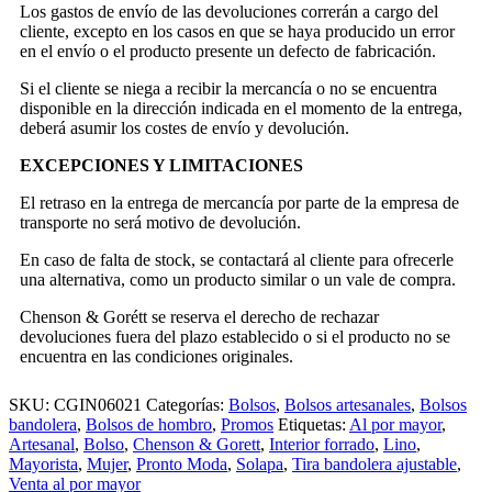
Los gastos de envío de las devoluciones correrán a cargo del
cliente, excepto en los casos en que se haya producido un error
en el envío o el producto presente un defecto de fabricación.
Si el cliente se niega a recibir la mercancía o no se encuentra
disponible en la dirección indicada en el momento de la entrega,
deberá asumir los costes de envío y devolución.
EXCEPCIONES Y LIMITACIONES
El retraso en la entrega de mercancía por parte de la empresa de
transporte no será motivo de devolución.
En caso de falta de stock, se contactará al cliente para ofrecerle
una alternativa, como un producto similar o un vale de compra.
Chenson & Gorétt se reserva el derecho de rechazar
devoluciones fuera del plazo establecido o si el producto no se
encuentra en las condiciones originales.
SKU:
CGIN06021
Categorías:
Bolsos
,
Bolsos artesanales
,
Bolsos
bandolera
,
Bolsos de hombro
,
Promos
Etiquetas:
Al por mayor
,
Artesanal
,
Bolso
,
Chenson & Gorett
,
Interior forrado
,
Lino
,
Mayorista
,
Mujer
,
Pronto Moda
,
Solapa
,
Tira bandolera ajustable
,
Venta al por mayor