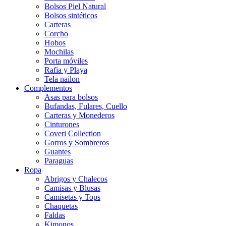
Bolsos Piel Natural
Bolsos sintéticos
Carteras
Corcho
Hobos
Mochilas
Porta móviles
Rafia y Playa
Tela nailon
Complementos
Asas para bolsos
Bufandas, Fulares, Cuello
Carteras y Monederos
Cinturones
Coveri Collection
Gorros y Sombreros
Guantes
Paraguas
Ropa
Abrigos y Chalecos
Camisas y Blusas
Camisetas y Tops
Chaquetas
Faldas
Kimonos