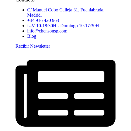
C/ Manuel Cobo Calleja 31, Fuenlabrada.
Madrid.
+34 916 420 963
L-V 10-18:30H - Domingo 10-17:30H
info@chensonsp.com
Blog
Recibir Newsletter