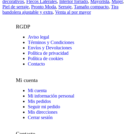
decorativos
,
Flecos Laterales
,
Interior forrado
,
Mayorista
,
Mujer
,
Piel de serraje
,
Pronto Moda
,
Serraje
,
Tamaño compacto
,
Tira
bandolera ajustable y extra
,
Venta al por mayor
RGDP
Aviso legal
Términos y Condiciones
Envíos y Devoluciones
Política de privacidad
Política de cookies
Contacto
Mi cuenta
Mi cuenta
Mi información personal
Mis pedidos
Seguir mi pedido
Mis direcciones
Cerrar sesión
Contacto