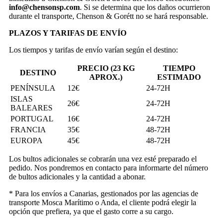
info@chensonsp.com
. Si se determina que los daños ocurrieron
durante el transporte, Chenson & Gorétt no se hará responsable.
PLAZOS Y TARIFAS DE ENVÍO
Los tiempos y tarifas de envío varían según el destino:
PRECIO (23 KG
TIEMPO
DESTINO
APROX.)
ESTIMADO
PENÍNSULA
12€
24-72H
ISLAS
26€
24-72H
BALEARES
PORTUGAL
16€
24-72H
FRANCIA
35€
48-72H
EUROPA
45€
48-72H
Los bultos adicionales se cobrarán una vez esté preparado el
pedido. Nos pondremos en contacto para informarte del número
de bultos adicionales y la cantidad a abonar.
* Para los envíos a Canarias, gestionados por las agencias de
transporte Mosca Marítimo o Anda, el cliente podrá elegir la
opción que prefiera, ya que el gasto corre a su cargo.