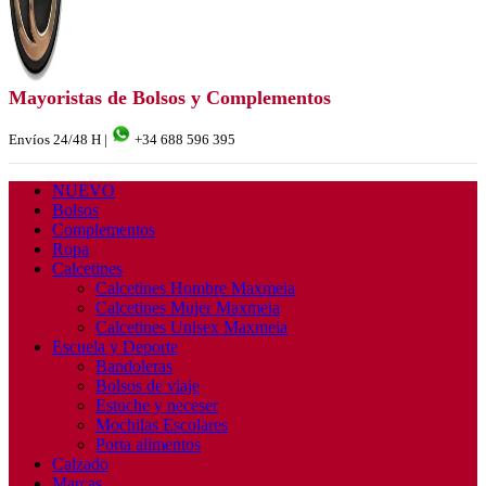
Mayoristas de Bolsos y Complementos
Envíos 24/48 H |
+34 688 596 395
NUEVO
Bolsos
Complementos
Ropa
Calcetines
Calcetines Hombre Maxmeia
Calcetines Mujer Maxmeia
Calcetines Unisex Maxmeia
Escuela y Deporte
Bandoleras
Bolsos de viaje
Estuche y neceser
Mochilas Escolares
Porta alimentos
Calzado
Marcas