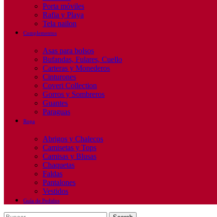
Porta móviles
Rafia y Playa
Tela nailon
Complementos
Asas para bolsos
Bufandas, Fulares, Cuello
Carteras y Monederos
Cinturones
Coveri Collection
Gorros y Sombreros
Guantes
Paraguas
Ropa
Abrigos y Chalecos
Camisetas y Tops
Camisas y Blusas
Chaquetas
Faldas
Pantalones
Vestidos
Guía de Pedidos