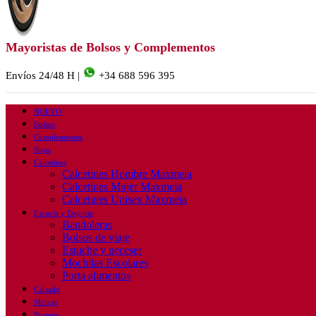
Mayoristas de Bolsos y Complementos
Envíos 24/48 H |
+34 688 596 395
NUEVO
Bolsos
Complementos
Ropa
Calcetines
Calcetines Hombre Maxmeia
Calcetines Mujer Maxmeia
Calcetines Unisex Maxmeia
Escuela y Deporte
Bandoleras
Bolsos de viaje
Estuche y neceser
Mochilas Escolares
Porta alimentos
Calzado
Marcas
Promos