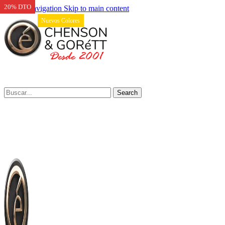
20% DTO
Skip to navigation
Skip to main content
Nuevos Colores
Search