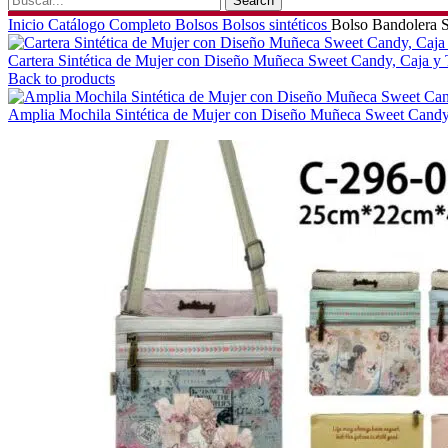
Search
Inicio
Catálogo Completo
Bolsos
Bolsos sintéticos
Bolso Bandolera S
Cartera Sintética de Mujer con Diseño Muñeca Sweet Candy, Caja y T
Back to products
Amplia Mochila Sintética de Mujer con Diseño Muñeca Sweet Candy, 