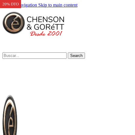
20% DTO
Skip to navigation
Skip to main content
Search