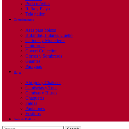
Porta móviles
Rafia y Playa
Tela nailon
Complementos
Asas para bolsos
Bufandas, Fulares, Cuello
Carteras y Monederos
Cinturones
Coveri Collection
Gorros y Sombreros
Guantes
Paraguas
Ropa
Abrigos y Chalecos
Camisetas y Tops
Camisas y Blusas
Chaquetas
Faldas
Pantalones
Vestidos
Guía de Pedidos