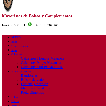
Mayoristas de Bolsos y Complementos
Envíos 24/48 H |
+34 688 596 395
NUEVO
Bolsos
Complementos
Ropa
Calcetines
Calcetines Hombre Maxmeia
Calcetines Mujer Maxmeia
Calcetines Unisex Maxmeia
Escuela y Deporte
Bandoleras
Bolsos de viaje
Estuche y neceser
Mochilas Escolares
Porta alimentos
Calzado
Marcas
Promos