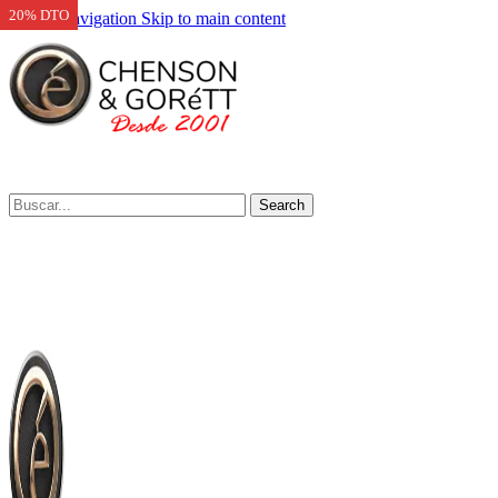
20% DTO
Skip to navigation
Skip to main content
Search