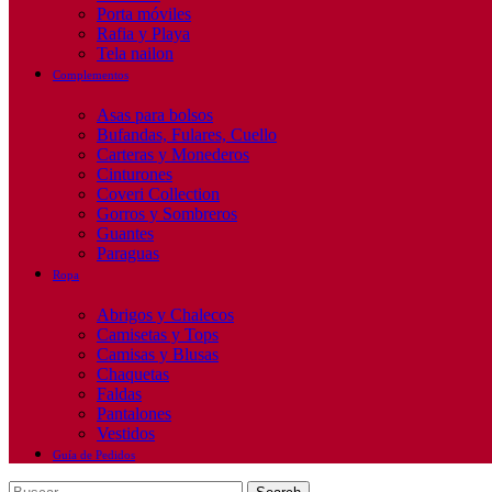
Porta móviles
Rafia y Playa
Tela nailon
Complementos
Asas para bolsos
Bufandas, Fulares, Cuello
Carteras y Monederos
Cinturones
Coveri Collection
Gorros y Sombreros
Guantes
Paraguas
Ropa
Abrigos y Chalecos
Camisetas y Tops
Camisas y Blusas
Chaquetas
Faldas
Pantalones
Vestidos
Guía de Pedidos