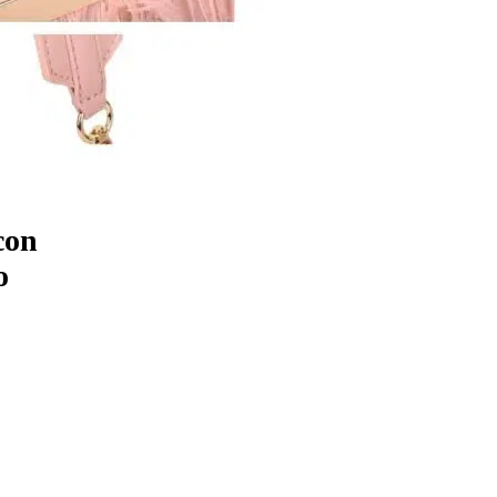
con
o