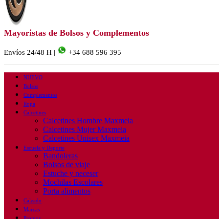
Mayoristas de Bolsos y Complementos
Envíos 24/48 H |
+34 688 596 395
NUEVO
Bolsos
Complementos
Ropa
Calcetines
Calcetines Hombre Maxmeia
Calcetines Mujer Maxmeia
Calcetines Unisex Maxmeia
Escuela y Deporte
Bandoleras
Bolsos de viaje
Estuche y neceser
Mochilas Escolares
Porta alimentos
Calzado
Marcas
Promos