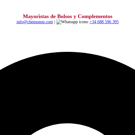
Mayoristas de Bolsos y Complementos
info@chensonsp.com
|
+34 688 596 395