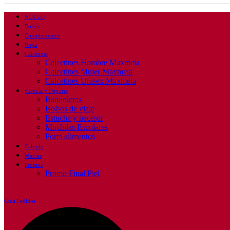
NUEVO
Bolsos
Complementos
Ropa
Calcetines
Calcetines Hombre Maxmeia
Calcetines Mujer Maxmeia
Calcetines Unisex Maxmeia
Escuela y Deporte
Bandoleras
Bolsos de viaje
Estuche y neceser
Mochilas Escolares
Porta alimentos
Calzado
Marcas
Promos
Promo Final Piel
Guía Pedidos