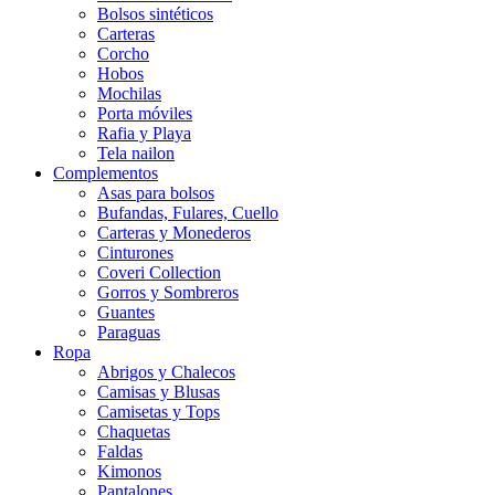
Bolsos sintéticos
Carteras
Corcho
Hobos
Mochilas
Porta móviles
Rafia y Playa
Tela nailon
Complementos
Asas para bolsos
Bufandas, Fulares, Cuello
Carteras y Monederos
Cinturones
Coveri Collection
Gorros y Sombreros
Guantes
Paraguas
Ropa
Abrigos y Chalecos
Camisas y Blusas
Camisetas y Tops
Chaquetas
Faldas
Kimonos
Pantalones