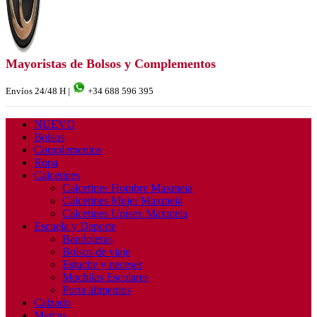
Mayoristas de Bolsos y Complementos
Envíos 24/48 H |
+34 688 596 395
NUEVO
Bolsos
Complementos
Ropa
Calcetines
Calcetines Hombre Maxmeia
Calcetines Mujer Maxmeia
Calcetines Unisex Maxmeia
Escuela y Deporte
Bandoleras
Bolsos de viaje
Estuche y neceser
Mochilas Escolares
Porta alimentos
Calzado
Marcas