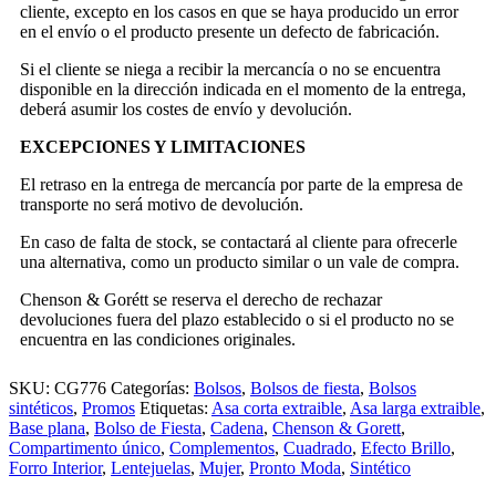
cliente, excepto en los casos en que se haya producido un error
en el envío o el producto presente un defecto de fabricación.
Si el cliente se niega a recibir la mercancía o no se encuentra
disponible en la dirección indicada en el momento de la entrega,
deberá asumir los costes de envío y devolución.
EXCEPCIONES Y LIMITACIONES
El retraso en la entrega de mercancía por parte de la empresa de
transporte no será motivo de devolución.
En caso de falta de stock, se contactará al cliente para ofrecerle
una alternativa, como un producto similar o un vale de compra.
Chenson & Gorétt se reserva el derecho de rechazar
devoluciones fuera del plazo establecido o si el producto no se
encuentra en las condiciones originales.
SKU:
CG776
Categorías:
Bolsos
,
Bolsos de fiesta
,
Bolsos
sintéticos
,
Promos
Etiquetas:
Asa corta extraible
,
Asa larga extraible
,
Base plana
,
Bolso de Fiesta
,
Cadena
,
Chenson & Gorett
,
Compartimento único
,
Complementos
,
Cuadrado
,
Efecto Brillo
,
Forro Interior
,
Lentejuelas
,
Mujer
,
Pronto Moda
,
Sintético