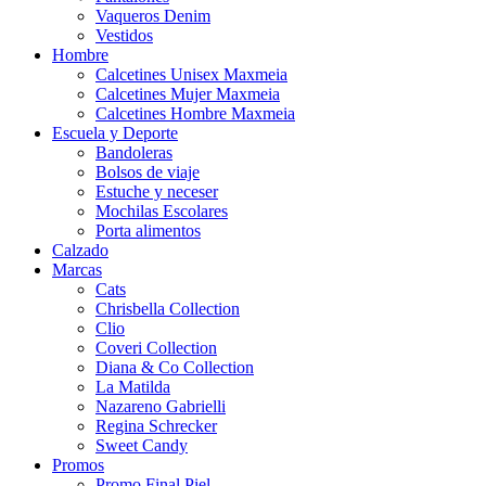
Vaqueros Denim
Vestidos
Hombre
Calcetines Unisex Maxmeia
Calcetines Mujer Maxmeia
Calcetines Hombre Maxmeia
Escuela y Deporte
Bandoleras
Bolsos de viaje
Estuche y neceser
Mochilas Escolares
Porta alimentos
Calzado
Marcas
Cats
Chrisbella Collection
Clio
Coveri Collection
Diana & Co Collection
La Matilda
Nazareno Gabrielli
Regina Schrecker
Sweet Candy
Promos
Promo Final Piel