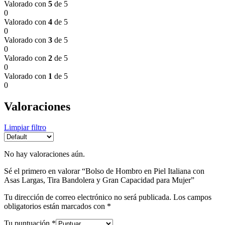
Valorado con
5
de 5
0
Valorado con
4
de 5
0
Valorado con
3
de 5
0
Valorado con
2
de 5
0
Valorado con
1
de 5
0
Valoraciones
Limpiar filtro
No hay valoraciones aún.
Sé el primero en valorar “Bolso de Hombro en Piel Italiana con
Asas Largas, Tira Bandolera y Gran Capacidad para Mujer”
Tu dirección de correo electrónico no será publicada.
Los campos
obligatorios están marcados con
*
Tu puntuación
*