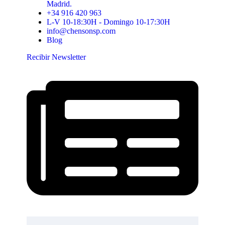
Madrid.
+34 916 420 963
L-V 10-18:30H - Domingo 10-17:30H
info@chensonsp.com
Blog
Recibir Newsletter