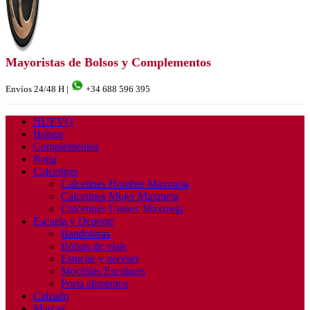
Mayoristas de Bolsos y Complementos
Envíos 24/48 H |
+34 688 596 395
NUEVO
Bolsos
Complementos
Ropa
Calcetines
Calcetines Hombre Maxmeia
Calcetines Mujer Maxmeia
Calcetines Unisex Maxmeia
Escuela y Deporte
Bandoleras
Bolsos de viaje
Estuche y neceser
Mochilas Escolares
Porta alimentos
Calzado
Marcas