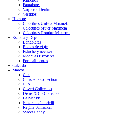
Kimonos
Pantalones
Vaqueros Denim
Vestidos
Hombre
Calcetines Unisex Maxmeia
Calcetines Mujer Maxmeia
Calcetines Hombre Maxmeia
Escuela y Deporte
Bandoleras
Bolsos de viaje
Estuche y neceser
Mochilas Escolares
Porta alimentos
Calzado
Marcas
Cats
Chrisbella Collection
Clio
Coveri Collection
Diana & Co Collection
La Matilda
Nazareno Gabrielli
Regina Schrecker
Sweet Candy