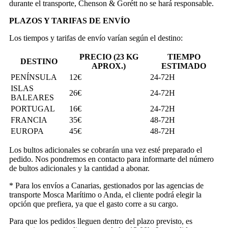
durante el transporte, Chenson & Gorétt no se hará responsable.
PLAZOS Y TARIFAS DE ENVÍO
Los tiempos y tarifas de envío varían según el destino:
PRECIO (23 KG
TIEMPO
DESTINO
APROX.)
ESTIMADO
PENÍNSULA
12€
24-72H
ISLAS
26€
24-72H
BALEARES
PORTUGAL
16€
24-72H
FRANCIA
35€
48-72H
EUROPA
45€
48-72H
Los bultos adicionales se cobrarán una vez esté preparado el
pedido. Nos pondremos en contacto para informarte del número
de bultos adicionales y la cantidad a abonar.
* Para los envíos a Canarias, gestionados por las agencias de
transporte Mosca Marítimo o Anda, el cliente podrá elegir la
opción que prefiera, ya que el gasto corre a su cargo.
Para que los pedidos lleguen dentro del plazo previsto, es