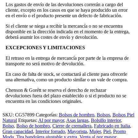
Los gastos de envío de las devoluciones correrán a cargo del
cliente, excepto en los casos en que se haya producido un error
en el envío o el producto presente un defecto de fabricación.
Si el cliente se niega a recibir la mercancía o no se encuentra
disponible en la dirección indicada en el momento de la entrega,
deberá asumir los costes de envío y devolución.
EXCEPCIONES Y LIMITACIONES
El retraso en la entrega de mercancía por parte de la empresa de
transporte no será motivo de devolución.
En caso de falta de stock, se contactará al cliente para ofrecerle
una alternativa, como un producto similar o un vale de compra.
Chenson & Gorétt se reserva el derecho de rechazar
devoluciones fuera del plazo establecido o si el producto no se
encuentra en las condiciones originales.
SKU:
CG57899
Categorías:
Bolsos de hombro
,
Bolsos
,
Bolsos Piel
Natural
Etiquetas:
Al por mayor
,
Asas largas
,
Bolsillo interior
,
Bolso
,
Bolso de hombro
,
Cierre de cremallera
,
Fabricado en Italia
,
Gran capacidad
,
Interior forrado
,
Mayorista
,
Mujer
,
Piel
,
Pronto
Moda
,
Tira bandolera ajustable y extra
,
Venta al por mayor