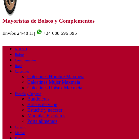
Mayoristas de Bolsos y Complementos
Envíos 24/48 H |
+34 688 596 395
NUEVO
Bolsos
Complementos
Ropa
Calcetines
Calcetines Hombre Maxmeia
Calcetines Mujer Maxmeia
Calcetines Unisex Maxmeia
Escuela y Deporte
Bandoleras
Bolsos de viaje
Estuche y neceser
Mochilas Escolares
Porta alimentos
Calzado
Marcas
Promos