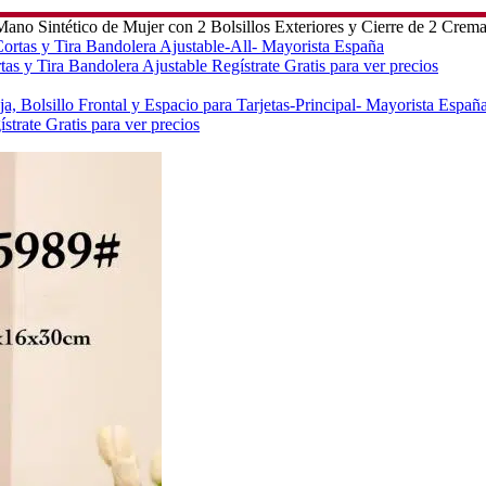
no Sintético de Mujer con 2 Bolsillos Exteriores y Cierre de 2 Crema
tas y Tira Bandolera Ajustable
Regístrate Gratis para ver precios
strate Gratis para ver precios