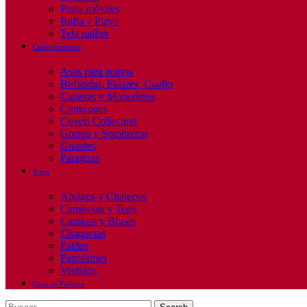
Porta móviles
Rafia y Playa
Tela nailon
Complementos
Asas para bolsos
Bufandas, Fulares, Cuello
Carteras y Monederos
Cinturones
Coveri Collection
Gorros y Sombreros
Guantes
Paraguas
Ropa
Abrigos y Chalecos
Camisetas y Tops
Camisas y Blusas
Chaquetas
Faldas
Pantalones
Vestidos
Guía de Pedidos