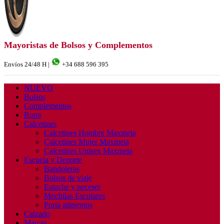
Mayoristas de Bolsos y Complementos
Envíos 24/48 H |
+34 688 596 395
NUEVO
Bolsos
Complementos
Ropa
Calcetines
Calcetines Hombre Maxmeia
Calcetines Mujer Maxmeia
Calcetines Unisex Maxmeia
Escuela y Deporte
Bandoleras
Bolsos de viaje
Estuche y neceser
Mochilas Escolares
Porta alimentos
Calzado
Marcas