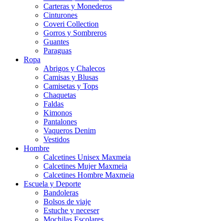
Carteras y Monederos
Cinturones
Coveri Collection
Gorros y Sombreros
Guantes
Paraguas
Ropa
Abrigos y Chalecos
Camisas y Blusas
Camisetas y Tops
Chaquetas
Faldas
Kimonos
Pantalones
Vaqueros Denim
Vestidos
Hombre
Calcetines Unisex Maxmeia
Calcetines Mujer Maxmeia
Calcetines Hombre Maxmeia
Escuela y Deporte
Bandoleras
Bolsos de viaje
Estuche y neceser
Mochilas Escolares