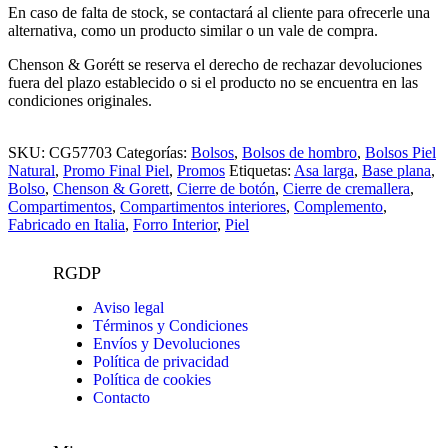
En caso de falta de stock, se contactará al cliente para ofrecerle una
alternativa, como un producto similar o un vale de compra.
Chenson & Gorétt se reserva el derecho de rechazar devoluciones
fuera del plazo establecido o si el producto no se encuentra en las
condiciones originales.
SKU:
CG57703
Categorías:
Bolsos
,
Bolsos de hombro
,
Bolsos Piel
Natural
,
Promo Final Piel
,
Promos
Etiquetas:
Asa larga
,
Base plana
,
Bolso
,
Chenson & Gorett
,
Cierre de botón
,
Cierre de cremallera
,
Compartimentos
,
Compartimentos interiores
,
Complemento
,
Fabricado en Italia
,
Forro Interior
,
Piel
RGDP
Aviso legal
Términos y Condiciones
Envíos y Devoluciones
Política de privacidad
Política de cookies
Contacto