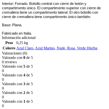
Interior: Forrado. Bolsillo central con cierre de botón y
compartimento único. El compartimento superior con cierre de
cremallera tiene un compartimento lateral. El otro bolsillo con
cierre de cremallera tiene compartimento único también.
Base: Plana.
Fabricado en Italia.
Información adicional
Peso
0,25 kg
Colores
Azul Claro
,
Azul Marino
,
Nude
,
Rosa
,
Verde Hierba
Valoraciones (0)
Valorado con
0
de 5
0 reviews
Valorado con
5
de 5
0
Valorado con
4
de 5
0
Valorado con
3
de 5
0
Valorado con
2
de 5
0
Valorado con
1
de 5
0