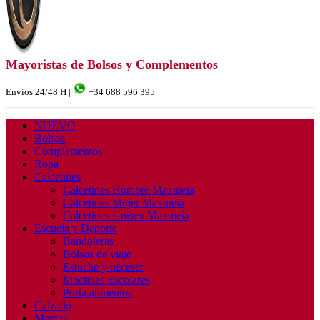
Mayoristas de Bolsos y Complementos
Envíos 24/48 H |
+34 688 596 395
NUEVO
Bolsos
Complementos
Ropa
Calcetines
Calcetines Hombre Maxmeia
Calcetines Mujer Maxmeia
Calcetines Unisex Maxmeia
Escuela y Deporte
Bandoleras
Bolsos de viaje
Estuche y neceser
Mochilas Escolares
Porta alimentos
Calzado
Marcas