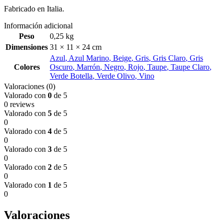
Fabricado en Italia.
Información adicional
Peso
0,25 kg
Dimensiones
31 × 11 × 24 cm
Azul
,
Azul Marino
,
Beige
,
Gris
,
Gris Claro
,
Gris
Colores
Oscuro
,
Marrón
,
Negro
,
Rojo
,
Taupe
,
Taupe Claro
,
Verde Botella
,
Verde Olivo
,
Vino
Valoraciones (0)
Valorado con
0
de 5
0 reviews
Valorado con
5
de 5
0
Valorado con
4
de 5
0
Valorado con
3
de 5
0
Valorado con
2
de 5
0
Valorado con
1
de 5
0
Valoraciones