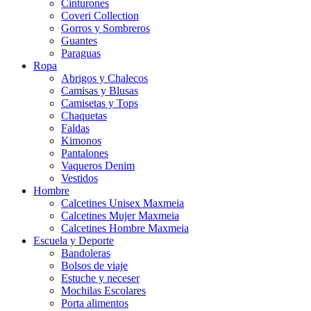
Cinturones
Coveri Collection
Gorros y Sombreros
Guantes
Paraguas
Ropa
Abrigos y Chalecos
Camisas y Blusas
Camisetas y Tops
Chaquetas
Faldas
Kimonos
Pantalones
Vaqueros Denim
Vestidos
Hombre
Calcetines Unisex Maxmeia
Calcetines Mujer Maxmeia
Calcetines Hombre Maxmeia
Escuela y Deporte
Bandoleras
Bolsos de viaje
Estuche y neceser
Mochilas Escolares
Porta alimentos