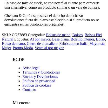
En caso de falta de stock, se contactará al cliente para ofrecerle
una alternativa, como un producto similar o un vale de compra.
Chenson & Gorétt se reserva el derecho de rechazar
devoluciones fuera del plazo establecido o si el producto no se
encuentra en las condiciones originales.
SKU:
CG57883
Categorías:
Bolsos de mano
,
Bolsos
,
Bolsos Piel
Natural
Etiquetas:
Al por mayor
,
Base plana
,
Bolsillo interior
,
Bolso
,
Bolso de mano
,
Cierre de cremallera
,
Fabricado en Italia
,
Mayorista
,
Mujer
,
Pronto Moda
,
Venta al por mayor
RGDP
Aviso legal
Términos y Condiciones
Envíos y Devoluciones
Política de privacidad
Política de cookies
Contacto
Mi cuenta