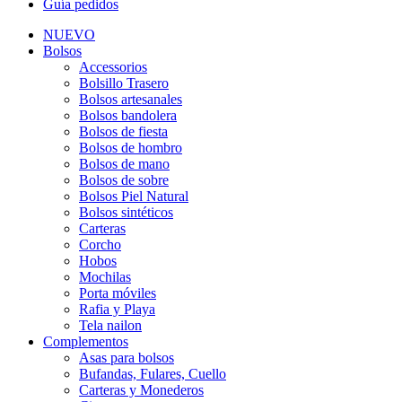
Guía pedidos
NUEVO
Bolsos
Accessorios
Bolsillo Trasero
Bolsos artesanales
Bolsos bandolera
Bolsos de fiesta
Bolsos de hombro
Bolsos de mano
Bolsos de sobre
Bolsos Piel Natural
Bolsos sintéticos
Carteras
Corcho
Hobos
Mochilas
Porta móviles
Rafia y Playa
Tela nailon
Complementos
Asas para bolsos
Bufandas, Fulares, Cuello
Carteras y Monederos