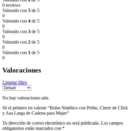
0 reviews
Valorado con
5
de 5
0
Valorado con
4
de 5
0
Valorado con
3
de 5
0
Valorado con
2
de 5
0
Valorado con
1
de 5
0
Valoraciones
Limpiar filtro
No hay valoraciones aún.
Sé el primero en valorar “Bolso Sintético con Pelito, Cierre de Click
y Asa Larga de Cadena para Mujer”
Tu dirección de correo electrónico no será publicada.
Los campos
obligatorios están marcados con
*