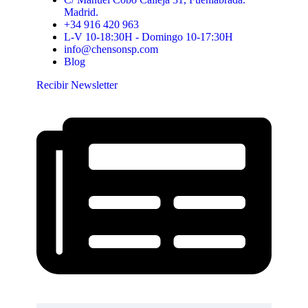
Madrid.
+34 916 420 963
L-V 10-18:30H - Domingo 10-17:30H
info@chensonsp.com
Blog
Recibir Newsletter