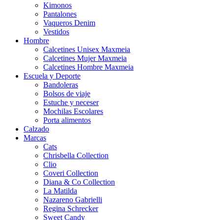
Kimonos
Pantalones
Vaqueros Denim
Vestidos
Hombre
Calcetines Unisex Maxmeia
Calcetines Mujer Maxmeia
Calcetines Hombre Maxmeia
Escuela y Deporte
Bandoleras
Bolsos de viaje
Estuche y neceser
Mochilas Escolares
Porta alimentos
Calzado
Marcas
Cats
Chrisbella Collection
Clio
Coveri Collection
Diana & Co Collection
La Matilda
Nazareno Gabrielli
Regina Schrecker
Sweet Candy