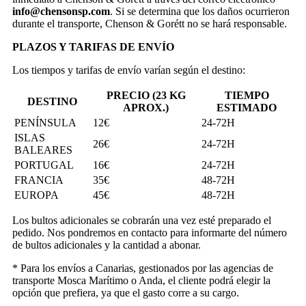
info@chensonsp.com
. Si se determina que los daños ocurrieron
durante el transporte, Chenson & Gorétt no se hará responsable.
PLAZOS Y TARIFAS DE ENVÍO
Los tiempos y tarifas de envío varían según el destino:
PRECIO (23 KG
TIEMPO
DESTINO
APROX.)
ESTIMADO
PENÍNSULA
12€
24-72H
ISLAS
26€
24-72H
BALEARES
PORTUGAL
16€
24-72H
FRANCIA
35€
48-72H
EUROPA
45€
48-72H
Los bultos adicionales se cobrarán una vez esté preparado el
pedido. Nos pondremos en contacto para informarte del número
de bultos adicionales y la cantidad a abonar.
* Para los envíos a Canarias, gestionados por las agencias de
transporte Mosca Marítimo o Anda, el cliente podrá elegir la
opción que prefiera, ya que el gasto corre a su cargo.