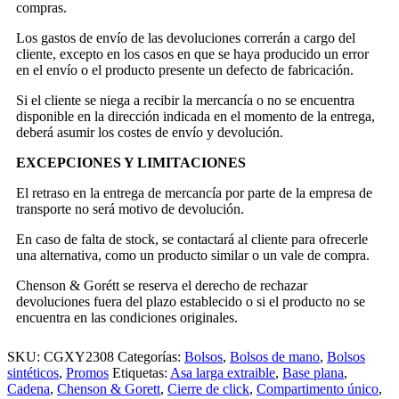
compras.
Los gastos de envío de las devoluciones correrán a cargo del
cliente, excepto en los casos en que se haya producido un error
en el envío o el producto presente un defecto de fabricación.
Si el cliente se niega a recibir la mercancía o no se encuentra
disponible en la dirección indicada en el momento de la entrega,
deberá asumir los costes de envío y devolución.
EXCEPCIONES Y LIMITACIONES
El retraso en la entrega de mercancía por parte de la empresa de
transporte no será motivo de devolución.
En caso de falta de stock, se contactará al cliente para ofrecerle
una alternativa, como un producto similar o un vale de compra.
Chenson & Gorétt se reserva el derecho de rechazar
devoluciones fuera del plazo establecido o si el producto no se
encuentra en las condiciones originales.
SKU:
CGXY2308
Categorías:
Bolsos
,
Bolsos de mano
,
Bolsos
sintéticos
,
Promos
Etiquetas:
Asa larga extraible
,
Base plana
,
Cadena
,
Chenson & Gorett
,
Cierre de click
,
Compartimento único
,