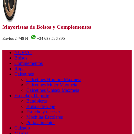
Mayoristas de Bolsos y Complementos
Envíos 24/48 H |
+34 688 596 395
NUEVO
Bolsos
Complementos
Ropa
Calcetines
Calcetines Hombre Maxmeia
Calcetines Mujer Maxmeia
Calcetines Unisex Maxmeia
Escuela y Deporte
Bandoleras
Bolsos de viaje
Estuche y neceser
Mochilas Escolares
Porta alimentos
Calzado
Marcas