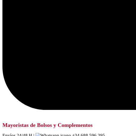
Mayoristas de Bolsos y Complementos
Envíos 24/48 H |
+34 688 596 395