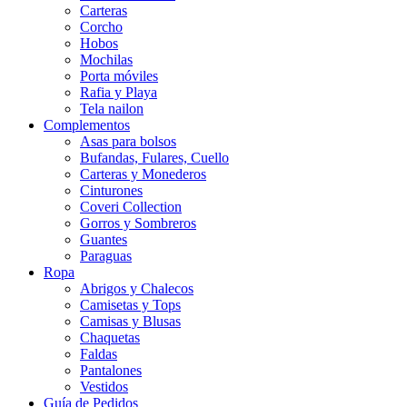
Carteras
Corcho
Hobos
Mochilas
Porta móviles
Rafia y Playa
Tela nailon
Complementos
Asas para bolsos
Bufandas, Fulares, Cuello
Carteras y Monederos
Cinturones
Coveri Collection
Gorros y Sombreros
Guantes
Paraguas
Ropa
Abrigos y Chalecos
Camisetas y Tops
Camisas y Blusas
Chaquetas
Faldas
Pantalones
Vestidos
Guía de Pedidos