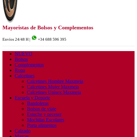
Mayoristas de Bolsos y Complementos
Envíos 24/48 H |
+34 688 596 395
NUEVO
Bolsos
Complementos
Ropa
Calcetines
Calcetines Hombre Maxmeia
Calcetines Mujer Maxmeia
Calcetines Unisex Maxmeia
Escuela y Deporte
Bandoleras
Bolsos de viaje
Estuche y neceser
Mochilas Escolares
Porta alimentos
Calzado
Marcas