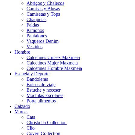
Abrigos y Chalecos
Camisas y Blusas
Camisetas y Tops
Chaquetas
Faldas
Kimonos
Pantalones
Vaqueros Denim
Vestidos
Hombre
Calcetines Unisex Maxmeia
Calcetines Mujer Maxmeia
Calcetines Hombre Maxmeia
Escuela y Deporte
Bandoleras
Bolsos de viaje
Estuche y neceser
Mochilas Escolares
Porta alimentos
Calzado
Marcas
Cats
Chrisbella Collection
Clio
Coveri Collection