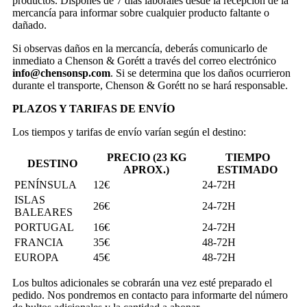
productos. Dispones de 7 días laborales desde la recepción de la
mercancía para informar sobre cualquier producto faltante o
dañado.
Si observas daños en la mercancía, deberás comunicarlo de
inmediato a Chenson & Gorétt a través del correo electrónico
info@chensonsp.com
. Si se determina que los daños ocurrieron
durante el transporte, Chenson & Gorétt no se hará responsable.
PLAZOS Y TARIFAS DE ENVÍO
Los tiempos y tarifas de envío varían según el destino:
PRECIO (23 KG
TIEMPO
DESTINO
APROX.)
ESTIMADO
PENÍNSULA
12€
24-72H
ISLAS
26€
24-72H
BALEARES
PORTUGAL
16€
24-72H
FRANCIA
35€
48-72H
EUROPA
45€
48-72H
Los bultos adicionales se cobrarán una vez esté preparado el
pedido. Nos pondremos en contacto para informarte del número