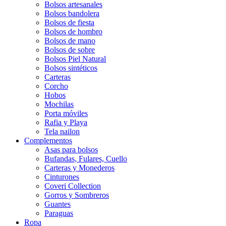
Bolsos artesanales
Bolsos bandolera
Bolsos de fiesta
Bolsos de hombro
Bolsos de mano
Bolsos de sobre
Bolsos Piel Natural
Bolsos sintéticos
Carteras
Corcho
Hobos
Mochilas
Porta móviles
Rafia y Playa
Tela nailon
Complementos
Asas para bolsos
Bufandas, Fulares, Cuello
Carteras y Monederos
Cinturones
Coveri Collection
Gorros y Sombreros
Guantes
Paraguas
Ropa