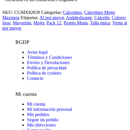
SKU:
CGMX82839
Categorías:
Calcetines
,
Calcetines Mujer
Maxmeia
Etiquetas:
Al por mayor
,
Antideslizante
,
Calcetín
,
Colores
lisos
,
Mayorista
,
Mujer
,
Pack 12
,
Pronto Moda
,
Talla única
,
Venta al
por mayor
RGDP
Aviso legal
Términos y Condiciones
Envíos y Devoluciones
Política de privacidad
Política de cookies
Contacto
Mi cuenta
Mi cuenta
Mi información personal
Mis pedidos
Seguir mi pedido
Mis direcciones