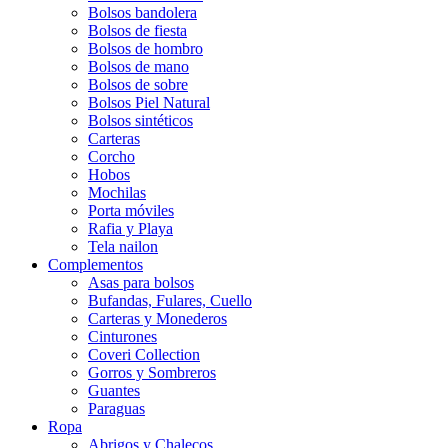
Bolsos bandolera
Bolsos de fiesta
Bolsos de hombro
Bolsos de mano
Bolsos de sobre
Bolsos Piel Natural
Bolsos sintéticos
Carteras
Corcho
Hobos
Mochilas
Porta móviles
Rafia y Playa
Tela nailon
Complementos
Asas para bolsos
Bufandas, Fulares, Cuello
Carteras y Monederos
Cinturones
Coveri Collection
Gorros y Sombreros
Guantes
Paraguas
Ropa
Abrigos y Chalecos