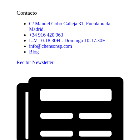
Contacto
C/ Manuel Cobo Calleja 31, Fuenlabrada.
Madrid.
+34 916 420 963
L-V 10-18:30H - Domingo 10-17:30H
info@chensonsp.com
Blog
Recibir Newsletter