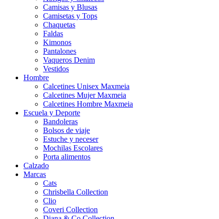
Camisas y Blusas
Camisetas y Tops
Chaquetas
Faldas
Kimonos
Pantalones
Vaqueros Denim
Vestidos
Hombre
Calcetines Unisex Maxmeia
Calcetines Mujer Maxmeia
Calcetines Hombre Maxmeia
Escuela y Deporte
Bandoleras
Bolsos de viaje
Estuche y neceser
Mochilas Escolares
Porta alimentos
Calzado
Marcas
Cats
Chrisbella Collection
Clio
Coveri Collection
Diana & Co Collection