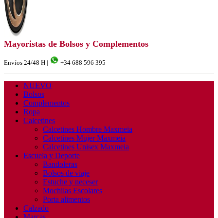
Mayoristas de Bolsos y Complementos
Envíos 24/48 H |
+34 688 596 395
NUEVO
Bolsos
Complementos
Ropa
Calcetines
Calcetines Hombre Maxmeia
Calcetines Mujer Maxmeia
Calcetines Unisex Maxmeia
Escuela y Deporte
Bandoleras
Bolsos de viaje
Estuche y neceser
Mochilas Escolares
Porta alimentos
Calzado
Marcas