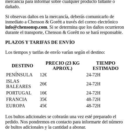
mercancía para informar sobre cualquier producto faltante o
dañado.
Si observas daños en la mercancía, deberás comunicarlo de
inmediato a Chenson & Gorétt a través del correo electrónico
info@chensonsp.com
. Si se determina que los daños ocurrieron
durante el transporte, Chenson & Gorétt no se hará responsable.
PLAZOS Y TARIFAS DE ENVÍO
Los tiempos y tarifas de envío varían según el destino:
PRECIO (23 KG
TIEMPO
DESTINO
APROX.)
ESTIMADO
PENÍNSULA
12€
24-72H
ISLAS
26€
24-72H
BALEARES
PORTUGAL
16€
24-72H
FRANCIA
35€
48-72H
EUROPA
45€
48-72H
Los bultos adicionales se cobrarán una vez esté preparado el
pedido. Nos pondremos en contacto para informarte del número
de bultos adicionales y la cantidad a abonar.