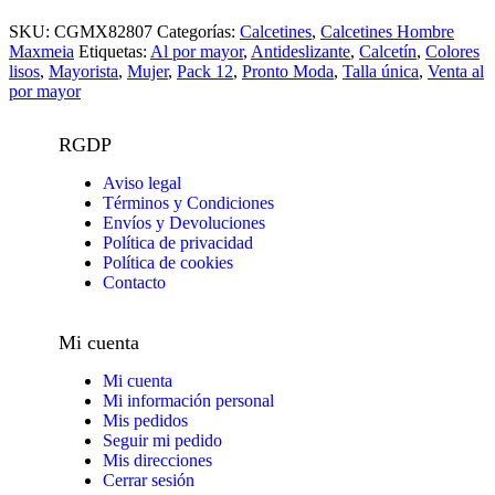
SKU:
CGMX82807
Categorías:
Calcetines
,
Calcetines Hombre
Maxmeia
Etiquetas:
Al por mayor
,
Antideslizante
,
Calcetín
,
Colores
lisos
,
Mayorista
,
Mujer
,
Pack 12
,
Pronto Moda
,
Talla única
,
Venta al
por mayor
RGDP
Aviso legal
Términos y Condiciones
Envíos y Devoluciones
Política de privacidad
Política de cookies
Contacto
Mi cuenta
Mi cuenta
Mi información personal
Mis pedidos
Seguir mi pedido
Mis direcciones
Cerrar sesión