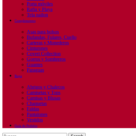
Porta móviles
Rafia y Playa
Tela nailon
Complementos
Asas para bolsos
Bufandas, Fulares, Cuello
Carteras y Monederos
Cinturones
Coveri Collection
Gorros y Sombreros
Guantes
Paraguas
Ropa
Abrigos y Chalecos
Camisetas y Tops
Camisas y Blusas
Chaquetas
Faldas
Pantalones
Vestidos
Guía de Pedidos