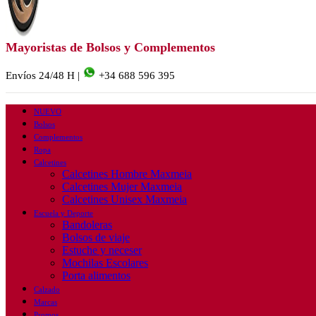
Mayoristas de Bolsos y Complementos
Envíos 24/48 H |
+34 688 596 395
NUEVO
Bolsos
Complementos
Ropa
Calcetines
Calcetines Hombre Maxmeia
Calcetines Mujer Maxmeia
Calcetines Unisex Maxmeia
Escuela y Deporte
Bandoleras
Bolsos de viaje
Estuche y neceser
Mochilas Escolares
Porta alimentos
Calzado
Marcas
Promos