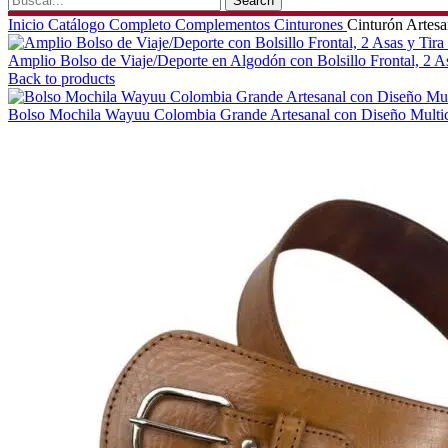
Search
Inicio
Catálogo Completo
Complementos
Cinturones
Cinturón Artesa
Amplio Bolso de Viaje/Deporte en Algodón con Bolsillo Frontal, 2 A
Back to products
Bolso Mochila Wayuu Colombia Grande Artesanal con Diseño Multi