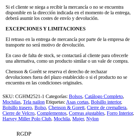
Si el cliente se niega a recibir la mercancía o no se encuentra
disponible en la dirección indicada en el momento de la entrega,
deberá asumir los costes de envío y devolución.
EXCEPCIONES Y LIMITACIONES
El retraso en la entrega de mercancía por parte de la empresa de
transporte no será motivo de devolución.
En caso de falta de stock, se contactará al cliente para ofrecerle
una alternativa, como un producto similar o un vale de compra.
Chenson & Gorétt se reserva el derecho de rechazar
devoluciones fuera del plazo establecido o si el producto no se
encuentra en las condiciones originales.
SKU:
CGHM2521-1
Categorías:
Bolsos
,
Catálogo Completo
,
Mochilas
,
Tela nailon
Etiquetas:
Asas cortas
,
Bolsillo interior
,
Bolsillo trasero
,
Bolso
,
Chenson & Gorett
,
Cierre de cremallera
,
Cierre de Velcro
,
Complementos
,
Correas ajustables
,
Forro Interior
,
Harvey Miller Polo Club
,
Mochila
,
Mujer
,
Nylon
RGDP