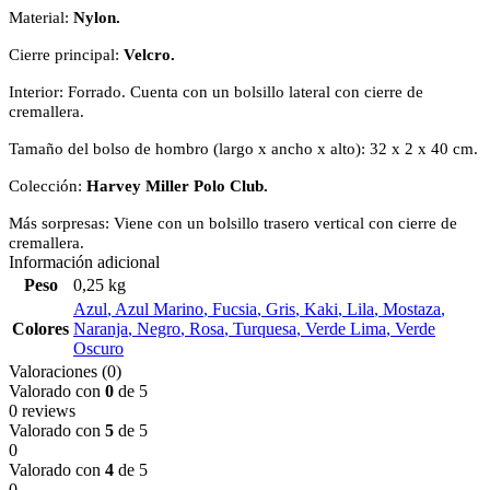
Material:
Nylon.
Cierre principal:
Velcro.
Interior: Forrado. Cuenta con un bolsillo lateral con cierre de
cremallera.
Tamaño del bolso de hombro
(largo x ancho x alto)
: 32 x 2 x 40 cm.
Colección:
Harvey Miller Polo Club.
Más sorpresas: Viene con un bolsillo trasero vertical con cierre de
cremallera.
Información adicional
Peso
0,25 kg
Azul
,
Azul Marino
,
Fucsia
,
Gris
,
Kaki
,
Lila
,
Mostaza
,
Colores
Naranja
,
Negro
,
Rosa
,
Turquesa
,
Verde Lima
,
Verde
Oscuro
Valoraciones (0)
Valorado con
0
de 5
0 reviews
Valorado con
5
de 5
0
Valorado con
4
de 5
0