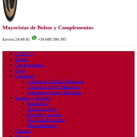
Mayoristas de Bolsos y Complementos
Envíos 24/48 H |
+34 688 596 395
NUEVO
Bolsos
Complementos
Ropa
Calcetines
Calcetines Hombre Maxmeia
Calcetines Mujer Maxmeia
Calcetines Unisex Maxmeia
Escuela y Deporte
Bandoleras
Bolsos de viaje
Estuche y neceser
Mochilas Escolares
Porta alimentos
Calzado
Marcas