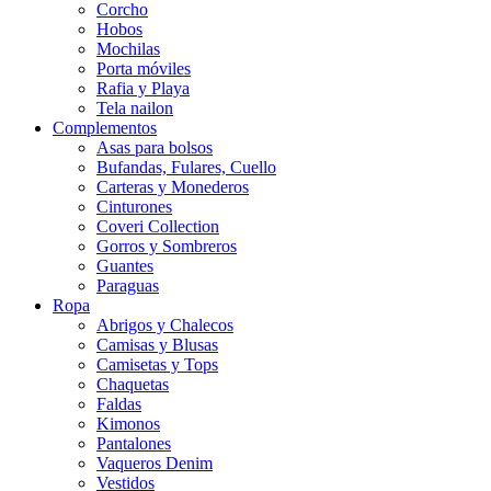
Corcho
Hobos
Mochilas
Porta móviles
Rafia y Playa
Tela nailon
Complementos
Asas para bolsos
Bufandas, Fulares, Cuello
Carteras y Monederos
Cinturones
Coveri Collection
Gorros y Sombreros
Guantes
Paraguas
Ropa
Abrigos y Chalecos
Camisas y Blusas
Camisetas y Tops
Chaquetas
Faldas
Kimonos
Pantalones
Vaqueros Denim
Vestidos