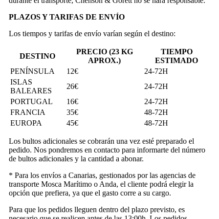
durante el transporte, Chenson & Gorétt no se hará responsable.
PLAZOS Y TARIFAS DE ENVÍO
Los tiempos y tarifas de envío varían según el destino:
PRECIO (23 KG
TIEMPO
DESTINO
APROX.)
ESTIMADO
PENÍNSULA
12€
24-72H
ISLAS
26€
24-72H
BALEARES
PORTUGAL
16€
24-72H
FRANCIA
35€
48-72H
EUROPA
45€
48-72H
Los bultos adicionales se cobrarán una vez esté preparado el
pedido. Nos pondremos en contacto para informarte del número
de bultos adicionales y la cantidad a abonar.
* Para los envíos a Canarias, gestionados por las agencias de
transporte Mosca Marítimo o Anda, el cliente podrá elegir la
opción que prefiera, ya que el gasto corre a su cargo.
Para que los pedidos lleguen dentro del plazo previsto, es
necesario que se realicen antes de las 13:00h. Los pedidos