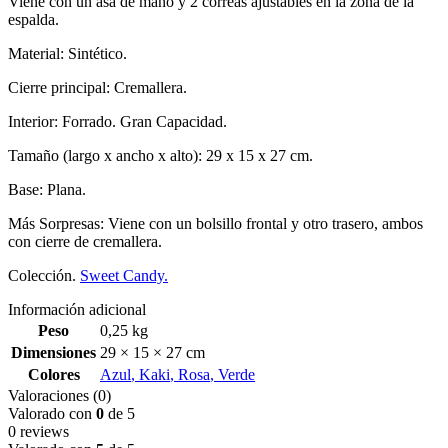
Viene con un asa de mano y 2 correas ajustables en la zona de la
espalda.
Material: Sintético.
Cierre principal: Cremallera.
Interior: Forrado. Gran Capacidad.
Tamaño (largo x ancho x alto): 29 x 15 x 27 cm.
Base: Plana.
Más Sorpresas: Viene con un bolsillo frontal y otro trasero, ambos
con cierre de cremallera.
Colección.
Sweet Candy.
Información adicional
Peso
0,25 kg
Dimensiones
29 × 15 × 27 cm
Colores
Azul
,
Kaki
,
Rosa
,
Verde
Valoraciones (0)
Valorado con
0
de 5
0 reviews