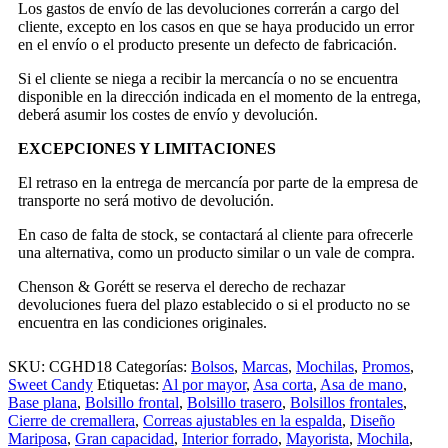
Los gastos de envío de las devoluciones correrán a cargo del
cliente, excepto en los casos en que se haya producido un error
en el envío o el producto presente un defecto de fabricación.
Si el cliente se niega a recibir la mercancía o no se encuentra
disponible en la dirección indicada en el momento de la entrega,
deberá asumir los costes de envío y devolución.
EXCEPCIONES Y LIMITACIONES
El retraso en la entrega de mercancía por parte de la empresa de
transporte no será motivo de devolución.
En caso de falta de stock, se contactará al cliente para ofrecerle
una alternativa, como un producto similar o un vale de compra.
Chenson & Gorétt se reserva el derecho de rechazar
devoluciones fuera del plazo establecido o si el producto no se
encuentra en las condiciones originales.
SKU:
CGHD18
Categorías:
Bolsos
,
Marcas
,
Mochilas
,
Promos
,
Sweet Candy
Etiquetas:
Al por mayor
,
Asa corta
,
Asa de mano
,
Base plana
,
Bolsillo frontal
,
Bolsillo trasero
,
Bolsillos frontales
,
Cierre de cremallera
,
Correas ajustables en la espalda
,
Diseño
Mariposa
,
Gran capacidad
,
Interior forrado
,
Mayorista
,
Mochila
,