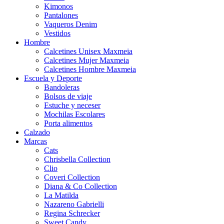
Kimonos
Pantalones
Vaqueros Denim
Vestidos
Hombre
Calcetines Unisex Maxmeia
Calcetines Mujer Maxmeia
Calcetines Hombre Maxmeia
Escuela y Deporte
Bandoleras
Bolsos de viaje
Estuche y neceser
Mochilas Escolares
Porta alimentos
Calzado
Marcas
Cats
Chrisbella Collection
Clio
Coveri Collection
Diana & Co Collection
La Matilda
Nazareno Gabrielli
Regina Schrecker
Sweet Candy