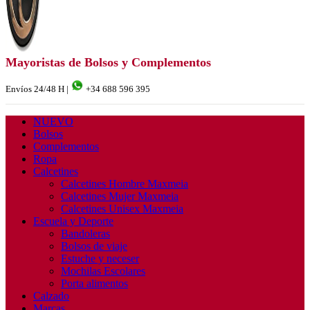
Mayoristas de Bolsos y Complementos
Envíos 24/48 H |
+34 688 596 395
NUEVO
Bolsos
Complementos
Ropa
Calcetines
Calcetines Hombre Maxmeia
Calcetines Mujer Maxmeia
Calcetines Unisex Maxmeia
Escuela y Deporte
Bandoleras
Bolsos de viaje
Estuche y neceser
Mochilas Escolares
Porta alimentos
Calzado
Marcas