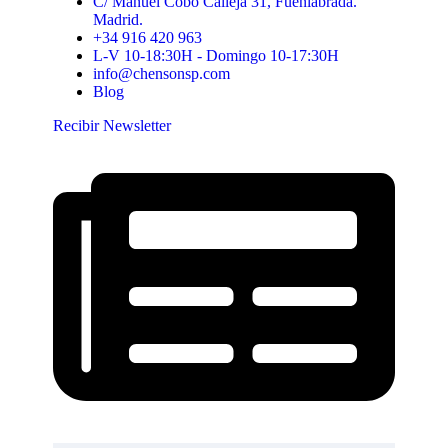
C/ Manuel Cobo Calleja 31, Fuenlabrada.
Madrid.
+34 916 420 963
L-V 10-18:30H - Domingo 10-17:30H
info@chensonsp.com
Blog
Recibir Newsletter