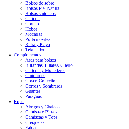
Bolsos de sobre
Bolsos Piel Natural
Bolsos sintéticos
Carteras
Corcho
Hobos
Mochilas
Porta móviles
Rafia y Playa
Tela nailon
Complementos
Asas para bolsos
Bufandas, Fulares, Cuello
Carteras y Monederos
Cinturones
Coveri Collection
Gorros y Sombreros
Guantes
Paraguas
Ropa
Abrigos y Chalecos
Camisas y Blusas
Camisetas y Tops
Chaquetas
Faldas