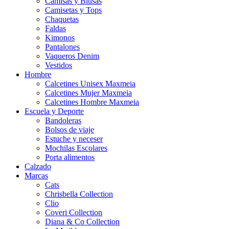
Camisas y Blusas
Camisetas y Tops
Chaquetas
Faldas
Kimonos
Pantalones
Vaqueros Denim
Vestidos
Hombre
Calcetines Unisex Maxmeia
Calcetines Mujer Maxmeia
Calcetines Hombre Maxmeia
Escuela y Deporte
Bandoleras
Bolsos de viaje
Estuche y neceser
Mochilas Escolares
Porta alimentos
Calzado
Marcas
Cats
Chrisbella Collection
Clio
Coveri Collection
Diana & Co Collection