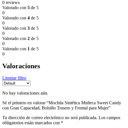
0 reviews
Valorado con
5
de 5
0
Valorado con
4
de 5
0
Valorado con
3
de 5
0
Valorado con
2
de 5
0
Valorado con
1
de 5
0
Valoraciones
Limpiar filtro
No hay valoraciones aún.
Sé el primero en valorar “Mochila Sintética Muñeca Sweet Candy
con Gran Capacidad, Bolsillo Trasero y Frontal para Mujer”
Tu dirección de correo electrónico no será publicada.
Los campos
obligatorios están marcados con
*