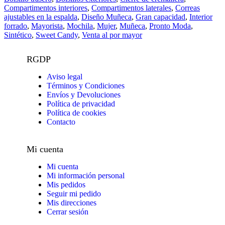
Compartimentos interiores
,
Compartimentos laterales
,
Correas
ajustables en la espalda
,
Diseño Muñeca
,
Gran capacidad
,
Interior
forrado
,
Mayorista
,
Mochila
,
Mujer
,
Muñeca
,
Pronto Moda
,
Sintético
,
Sweet Candy
,
Venta al por mayor
RGDP
Aviso legal
Términos y Condiciones
Envíos y Devoluciones
Política de privacidad
Política de cookies
Contacto
Mi cuenta
Mi cuenta
Mi información personal
Mis pedidos
Seguir mi pedido
Mis direcciones
Cerrar sesión