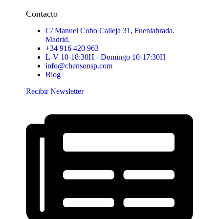
Contacto
C/ Manuel Cobo Calleja 31, Fuenlabrada.
Madrid.
+34 916 420 963
L-V 10-18:30H - Domingo 10-17:30H
info@chensonsp.com
Blog
Recibir Newsletter