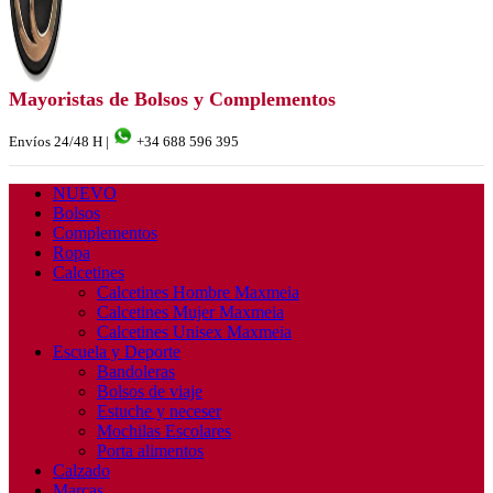
Mayoristas de Bolsos y Complementos
Envíos 24/48 H |
+34 688 596 395
NUEVO
Bolsos
Complementos
Ropa
Calcetines
Calcetines Hombre Maxmeia
Calcetines Mujer Maxmeia
Calcetines Unisex Maxmeia
Escuela y Deporte
Bandoleras
Bolsos de viaje
Estuche y neceser
Mochilas Escolares
Porta alimentos
Calzado
Marcas