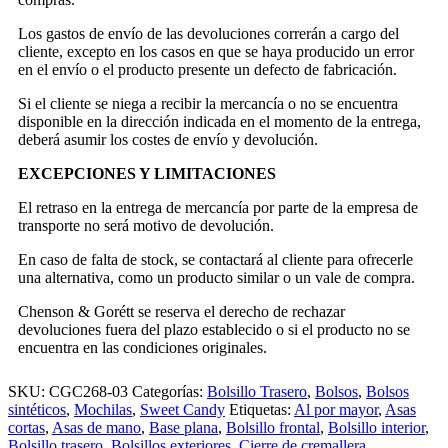
Los gastos de envío de las devoluciones correrán a cargo del
cliente, excepto en los casos en que se haya producido un error
en el envío o el producto presente un defecto de fabricación.
Si el cliente se niega a recibir la mercancía o no se encuentra
disponible en la dirección indicada en el momento de la entrega,
deberá asumir los costes de envío y devolución.
EXCEPCIONES Y LIMITACIONES
El retraso en la entrega de mercancía por parte de la empresa de
transporte no será motivo de devolución.
En caso de falta de stock, se contactará al cliente para ofrecerle
una alternativa, como un producto similar o un vale de compra.
Chenson & Gorétt se reserva el derecho de rechazar
devoluciones fuera del plazo establecido o si el producto no se
encuentra en las condiciones originales.
SKU:
CGC268-03
Categorías:
Bolsillo Trasero
,
Bolsos
,
Bolsos
sintéticos
,
Mochilas
,
Sweet Candy
Etiquetas:
Al por mayor
,
Asas
cortas
,
Asas de mano
,
Base plana
,
Bolsillo frontal
,
Bolsillo interior
,
Bolsillo trasero
,
Bolsillos exteriores
,
Cierre de cremallera
,