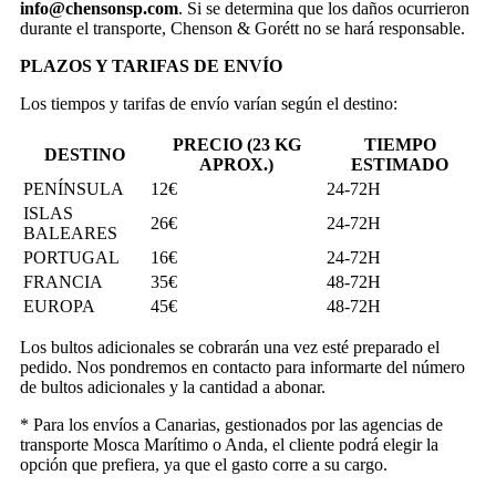
info@chensonsp.com
. Si se determina que los daños ocurrieron
durante el transporte, Chenson & Gorétt no se hará responsable.
PLAZOS Y TARIFAS DE ENVÍO
Los tiempos y tarifas de envío varían según el destino:
PRECIO (23 KG
TIEMPO
DESTINO
APROX.)
ESTIMADO
PENÍNSULA
12€
24-72H
ISLAS
26€
24-72H
BALEARES
PORTUGAL
16€
24-72H
FRANCIA
35€
48-72H
EUROPA
45€
48-72H
Los bultos adicionales se cobrarán una vez esté preparado el
pedido. Nos pondremos en contacto para informarte del número
de bultos adicionales y la cantidad a abonar.
* Para los envíos a Canarias, gestionados por las agencias de
transporte Mosca Marítimo o Anda, el cliente podrá elegir la
opción que prefiera, ya que el gasto corre a su cargo.