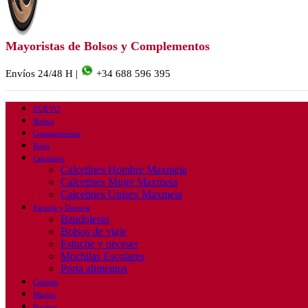
Mayoristas de Bolsos y Complementos
Envíos 24/48 H |
+34 688 596 395
NUEVO
Bolsos
Complementos
Ropa
Calcetines
Calcetines Hombre Maxmeia
Calcetines Mujer Maxmeia
Calcetines Unisex Maxmeia
Escuela y Deporte
Bandoleras
Bolsos de viaje
Estuche y neceser
Mochilas Escolares
Porta alimentos
Calzado
Marcas
Promos