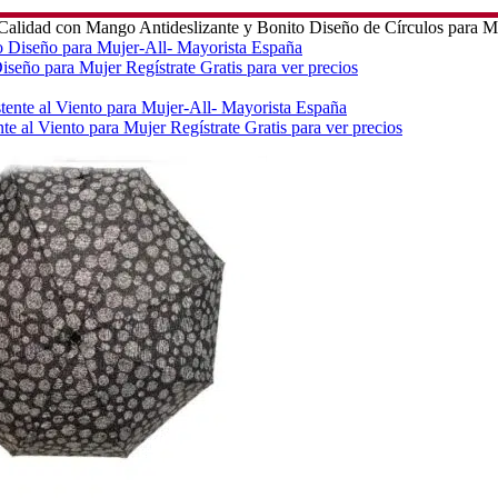
 Calidad con Mango Antideslizante y Bonito Diseño de Círculos para M
Diseño para Mujer
Regístrate Gratis para ver precios
nte al Viento para Mujer
Regístrate Gratis para ver precios