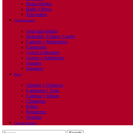
Porta móviles
Rafia y Playa
Tela nailon
Complementos
Asas para bolsos
Bufandas, Fulares, Cuello
Carteras y Monederos
Cinturones
Coveri Collection
Gorros y Sombreros
Guantes
Paraguas
Ropa
Abrigos y Chalecos
Camisetas y Tops
Camisas y Blusas
Chaquetas
Faldas
Pantalones
Vestidos
Guía de Pedidos