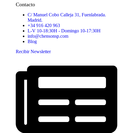
Contacto
C/ Manuel Cobo Calleja 31, Fuenlabrada.
Madrid.
+34 916 420 963
L-V 10-18:30H - Domingo 10-17:30H
info@chensonsp.com
Blog
Recibir Newsletter