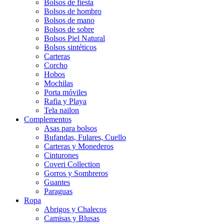
Bolsos de fiesta
Bolsos de hombro
Bolsos de mano
Bolsos de sobre
Bolsos Piel Natural
Bolsos sintéticos
Carteras
Corcho
Hobos
Mochilas
Porta móviles
Rafia y Playa
Tela nailon
Complementos
Asas para bolsos
Bufandas, Fulares, Cuello
Carteras y Monederos
Cinturones
Coveri Collection
Gorros y Sombreros
Guantes
Paraguas
Ropa
Abrigos y Chalecos
Camisas y Blusas