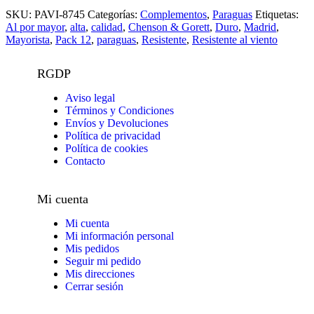
SKU:
PAVI-8745
Categorías:
Complementos
,
Paraguas
Etiquetas:
Al por mayor
,
alta
,
calidad
,
Chenson & Gorett
,
Duro
,
Madrid
,
Mayorista
,
Pack 12
,
paraguas
,
Resistente
,
Resistente al viento
RGDP
Aviso legal
Términos y Condiciones
Envíos y Devoluciones
Política de privacidad
Política de cookies
Contacto
Mi cuenta
Mi cuenta
Mi información personal
Mis pedidos
Seguir mi pedido
Mis direcciones
Cerrar sesión