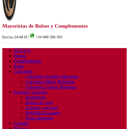
Mayoristas de Bolsos y Complementos
Envíos 24/48 H |
+34 688 596 395
NUEVO
Bolsos
Complementos
Ropa
Calcetines
Calcetines Hombre Maxmeia
Calcetines Mujer Maxmeia
Calcetines Unisex Maxmeia
Escuela y Deporte
Bandoleras
Bolsos de viaje
Estuche y neceser
Mochilas Escolares
Porta alimentos
Calzado
Marcas