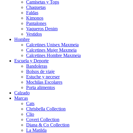
Camisetas y Tops
Chaquetas
Faldas
Kimonos
Pantalones
Vaqueros Denim
Vestidos
Hombre
Calcetines Unisex Maxmeia
Calcetines Mujer Maxmeia
Calcetines Hombre Maxmeia
Escuela y Deporte
Bandoleras
Bolsos de viaje
Estuche y neceser
Mochilas Escolares
Porta alimentos
Calzado
Marcas
Cats
Chrisbella Collection
Clio
Coveri Collection
Diana & Co Collection
La Matilda