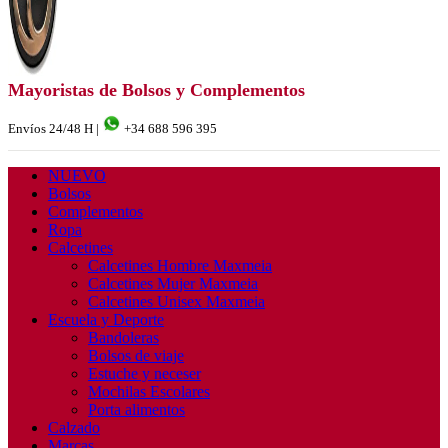
Mayoristas de Bolsos y Complementos
Envíos 24/48 H |
+34 688 596 395
NUEVO
Bolsos
Complementos
Ropa
Calcetines
Calcetines Hombre Maxmeia
Calcetines Mujer Maxmeia
Calcetines Unisex Maxmeia
Escuela y Deporte
Bandoleras
Bolsos de viaje
Estuche y neceser
Mochilas Escolares
Porta alimentos
Calzado
Marcas