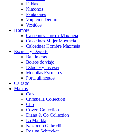
Faldas
Kimonos
Pantalones
Vaqueros Denim
Vestidos
Hombre
Calcetines Unisex Maxmeia
Calcetines Mujer Maxmeia
Calcetines Hombre Maxmeia
Escuela y Deporte
Bandoleras
Bolsos de viaje
Estuche y neceser
Mochilas Escolares
Porta alimentos
Calzado
Marcas
Cats
Chrisbella Collection
Clio
Coveri Collection
Diana & Co Collection
La Matilda
Nazareno Gabrielli
Regina Schrecker