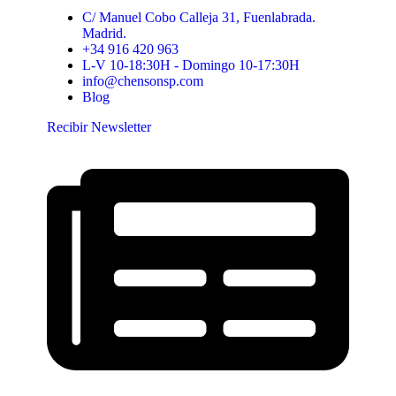
C/ Manuel Cobo Calleja 31, Fuenlabrada.
Madrid.
+34 916 420 963
L-V 10-18:30H - Domingo 10-17:30H
info@chensonsp.com
Blog
Recibir Newsletter