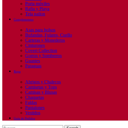
Porta móviles
Rafia y Playa
Tela nailon
Complementos
Asas para bolsos
Bufandas, Fulares, Cuello
Carteras y Monederos
Cinturones
Coveri Collection
Gorros y Sombreros
Guantes
Paraguas
Ropa
Abrigos y Chalecos
Camisetas y Tops
Camisas y Blusas
Chaquetas
Faldas
Pantalones
Vestidos
Guía de Pedidos