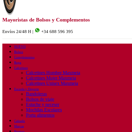
Mayoristas de Bolsos y Complementos
Envíos 24/48 H |
+34 688 596 395
NUEVO
Bolsos
Complementos
Ropa
Calcetines
Calcetines Hombre Maxmeia
Calcetines Mujer Maxmeia
Calcetines Unisex Maxmeia
Escuela y Deporte
Bandoleras
Bolsos de viaje
Estuche y neceser
Mochilas Escolares
Porta alimentos
Calzado
Marcas
Promos