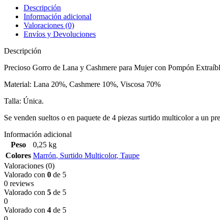
Descripción
Información adicional
Valoraciones (0)
Envíos y Devoluciones
Descripción
Precioso Gorro de Lana y Cashmere para Mujer con Pompón Extraíbl
Material: Lana 20%, Cashmere 10%, Viscosa 70%
Talla: Única.
Se venden sueltos o en paquete de 4 piezas surtido multicolor a un p
Información adicional
Peso
0,25 kg
Colores
Marrón
,
Surtido Multicolor
,
Taupe
Valoraciones (0)
Valorado con
0
de 5
0 reviews
Valorado con
5
de 5
0
Valorado con
4
de 5
0