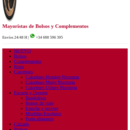
Mayoristas de Bolsos y Complementos
Envíos 24/48 H |
+34 688 596 395
NUEVO
Bolsos
Complementos
Ropa
Calcetines
Calcetines Hombre Maxmeia
Calcetines Mujer Maxmeia
Calcetines Unisex Maxmeia
Escuela y Deporte
Bandoleras
Bolsos de viaje
Estuche y neceser
Mochilas Escolares
Porta alimentos
Calzado
Marcas