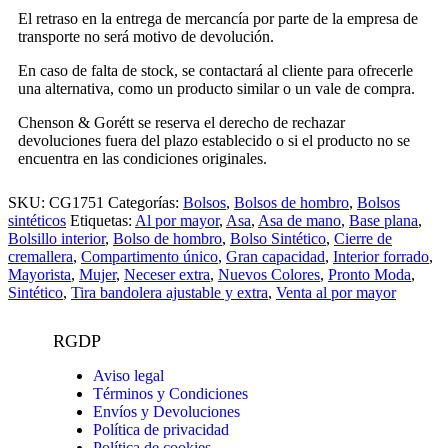
El retraso en la entrega de mercancía por parte de la empresa de
transporte no será motivo de devolución.
En caso de falta de stock, se contactará al cliente para ofrecerle
una alternativa, como un producto similar o un vale de compra.
Chenson & Gorétt se reserva el derecho de rechazar
devoluciones fuera del plazo establecido o si el producto no se
encuentra en las condiciones originales.
SKU:
CG1751
Categorías:
Bolsos
,
Bolsos de hombro
,
Bolsos
sintéticos
Etiquetas:
Al por mayor
,
Asa
,
Asa de mano
,
Base plana
,
Bolsillo interior
,
Bolso de hombro
,
Bolso Sintético
,
Cierre de
cremallera
,
Compartimento único
,
Gran capacidad
,
Interior forrado
,
Mayorista
,
Mujer
,
Neceser extra
,
Nuevos Colores
,
Pronto Moda
,
Sintético
,
Tira bandolera ajustable y extra
,
Venta al por mayor
RGDP
Aviso legal
Términos y Condiciones
Envíos y Devoluciones
Política de privacidad
Política de cookies