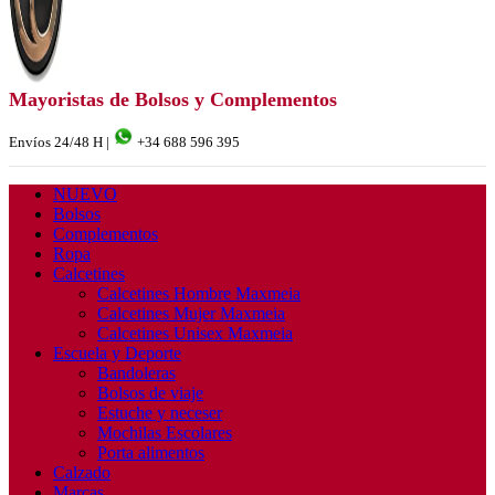
Mayoristas de Bolsos y Complementos
Envíos 24/48 H |
+34 688 596 395
NUEVO
Bolsos
Complementos
Ropa
Calcetines
Calcetines Hombre Maxmeia
Calcetines Mujer Maxmeia
Calcetines Unisex Maxmeia
Escuela y Deporte
Bandoleras
Bolsos de viaje
Estuche y neceser
Mochilas Escolares
Porta alimentos
Calzado
Marcas