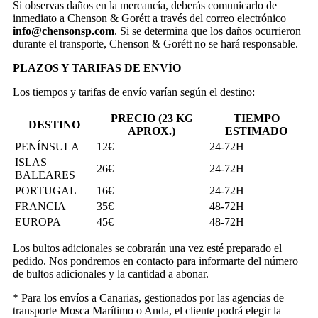
Si observas daños en la mercancía, deberás comunicarlo de
inmediato a Chenson & Gorétt a través del correo electrónico
info@chensonsp.com
. Si se determina que los daños ocurrieron
durante el transporte, Chenson & Gorétt no se hará responsable.
PLAZOS Y TARIFAS DE ENVÍO
Los tiempos y tarifas de envío varían según el destino:
PRECIO (23 KG
TIEMPO
DESTINO
APROX.)
ESTIMADO
PENÍNSULA
12€
24-72H
ISLAS
26€
24-72H
BALEARES
PORTUGAL
16€
24-72H
FRANCIA
35€
48-72H
EUROPA
45€
48-72H
Los bultos adicionales se cobrarán una vez esté preparado el
pedido. Nos pondremos en contacto para informarte del número
de bultos adicionales y la cantidad a abonar.
* Para los envíos a Canarias, gestionados por las agencias de
transporte Mosca Marítimo o Anda, el cliente podrá elegir la