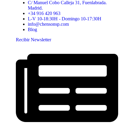
C/ Manuel Cobo Calleja 31, Fuenlabrada.
Madrid.
+34 916 420 963
L-V 10-18:30H - Domingo 10-17:30H
info@chensonsp.com
Blog
Recibir Newsletter