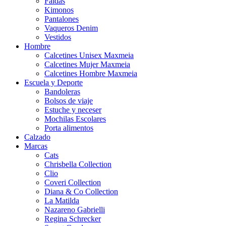
Faldas
Kimonos
Pantalones
Vaqueros Denim
Vestidos
Hombre
Calcetines Unisex Maxmeia
Calcetines Mujer Maxmeia
Calcetines Hombre Maxmeia
Escuela y Deporte
Bandoleras
Bolsos de viaje
Estuche y neceser
Mochilas Escolares
Porta alimentos
Calzado
Marcas
Cats
Chrisbella Collection
Clio
Coveri Collection
Diana & Co Collection
La Matilda
Nazareno Gabrielli
Regina Schrecker