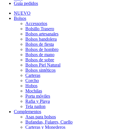
Guía pedidos
NUEVO
Bolsos
Accessorios
Bolsillo Trasero
Bolsos artesanales
Bolsos bandolera
Bolsos de fiesta
Bolsos de hombro
Bolsos de mano
Bolsos de sobre
Bolsos Piel Natural
Bolsos sintéticos
Carteras
Corcho
Hobos
Mochilas
Porta móviles
Rafia y Playa
Tela nailon
Complementos
Asas para bolsos
Bufandas, Fulares, Cuello
Carteras y Monederos