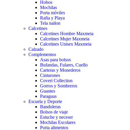
Hobos
Mochilas
Porta móviles
Rafia y Playa
Tela nailon
Calcetines
Calcetines Hombre Maxmeia
Calcetines Mujer Maxmeia
Calcetines Unisex Maxmeia
Calzado
Complementos
Asas para bolsos
Bufandas, Fulares, Cuello
Carteras y Monederos
Cinturones
Coveri Collection
Gorros y Sombreros
Guantes
Paraguas
Escuela y Deporte
Bandoleras
Bolsos de viaje
Estuche y neceser
Mochilas Escolares
Porta alimentos