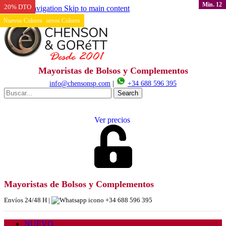
Min. 12
Min. 2
20% DTO
20% DTO
20% DTO
20% DTO
20% DTO
20% DTO
Skip to navigation
Skip to main content
Nuevos Colores
Nuevos Colores
Nuevos Colores
Nuevos Colores
Nuevos Colores
Nuevos Colores
Mayoristas de Bolsos y Complementos
info@chensonsp.com
|
+34 688 596 395
Search
Ver precios
Mayoristas de Bolsos y Complementos
Envíos 24/48 H |
+34 688 596 395
NUEVO