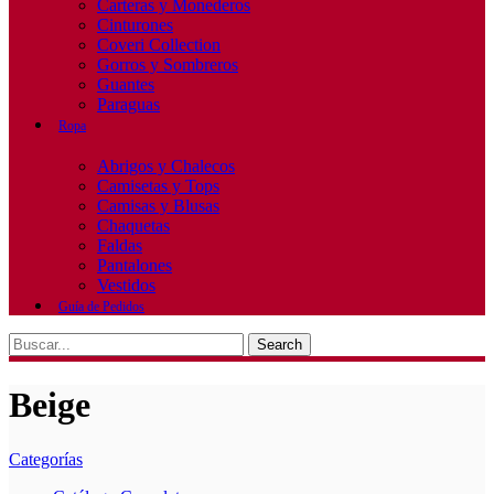
Carteras y Monederos
Cinturones
Coveri Collection
Gorros y Sombreros
Guantes
Paraguas
Ropa
Abrigos y Chalecos
Camisetas y Tops
Camisas y Blusas
Chaquetas
Faldas
Pantalones
Vestidos
Guía de Pedidos
Search
Beige
Categorías