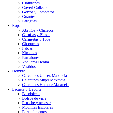
Cinturones
Coveri Collection
Gorros y Sombreros
Guantes
Paraguas
Ropa
Abrigos y Chalecos
Camisas y Blusas
Camisetas y Tops
Chaquetas
Faldas
Kimonos
Pantalones
Vaqueros Denim
Vestidos
Hombre
Calcetines Unisex Maxmeia
Calcetines Mujer Maxmeia
Calcetines Hombre Maxmeia
Escuela y Deporte
Bandoleras
Bolsos de viaje
Estuche y neceser
Mochilas Escolares
Porta alimentos