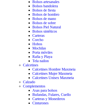
Bolsos artesanales
Bolsos bandolera
Bolsos de fiesta
Bolsos de hombro
Bolsos de mano
Bolsos de sobre
Bolsos Piel Natural
Bolsos sintéticos
Carteras
Corcho
Hobos
Mochilas
Porta móviles
Rafia y Playa
Tela nailon
Calcetines
Calcetines Hombre Maxmeia
Calcetines Mujer Maxmeia
Calcetines Unisex Maxmeia
Calzado
Complementos
Asas para bolsos
Bufandas, Fulares, Cuello
Carteras y Monederos
Cinturones