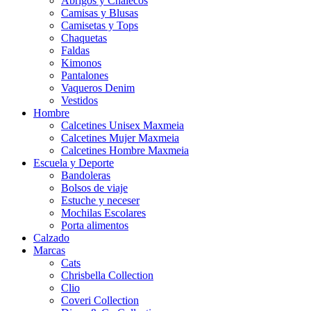
Abrigos y Chalecos
Camisas y Blusas
Camisetas y Tops
Chaquetas
Faldas
Kimonos
Pantalones
Vaqueros Denim
Vestidos
Hombre
Calcetines Unisex Maxmeia
Calcetines Mujer Maxmeia
Calcetines Hombre Maxmeia
Escuela y Deporte
Bandoleras
Bolsos de viaje
Estuche y neceser
Mochilas Escolares
Porta alimentos
Calzado
Marcas
Cats
Chrisbella Collection
Clio
Coveri Collection