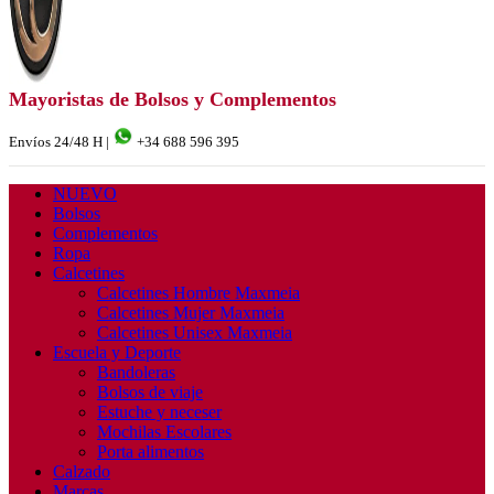
Mayoristas de Bolsos y Complementos
Envíos 24/48 H |
+34 688 596 395
NUEVO
Bolsos
Complementos
Ropa
Calcetines
Calcetines Hombre Maxmeia
Calcetines Mujer Maxmeia
Calcetines Unisex Maxmeia
Escuela y Deporte
Bandoleras
Bolsos de viaje
Estuche y neceser
Mochilas Escolares
Porta alimentos
Calzado
Marcas