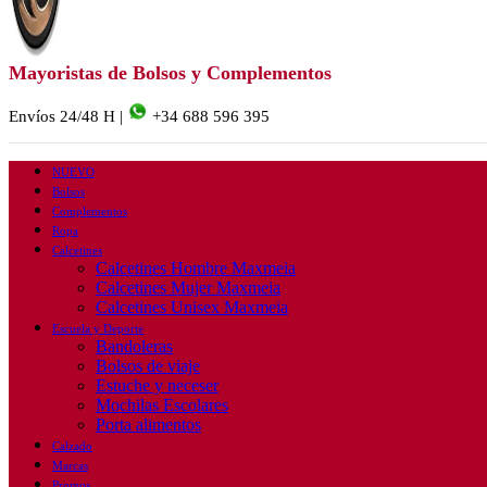
Mayoristas de Bolsos y Complementos
Envíos 24/48 H |
+34 688 596 395
NUEVO
Bolsos
Complementos
Ropa
Calcetines
Calcetines Hombre Maxmeia
Calcetines Mujer Maxmeia
Calcetines Unisex Maxmeia
Escuela y Deporte
Bandoleras
Bolsos de viaje
Estuche y neceser
Mochilas Escolares
Porta alimentos
Calzado
Marcas
Promos