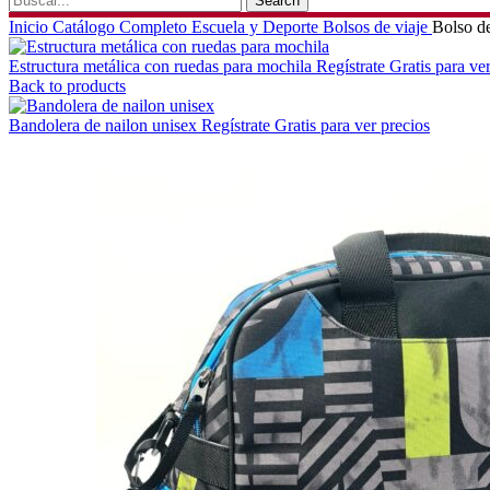
Search
Inicio
Catálogo Completo
Escuela y Deporte
Bolsos de viaje
Bolso de
Estructura metálica con ruedas para mochila
Regístrate Gratis para ve
Back to products
Bandolera de nailon unisex
Regístrate Gratis para ver precios