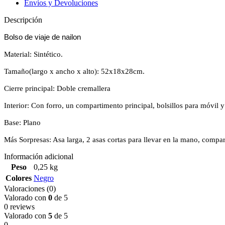
Envíos y Devoluciones
Descripción
Bolso de viaje de nailon
Material: Sintético.
Tamaño(largo x ancho x alto)
: 52x18x28
cm.
Cierre principal: Doble cremallera
Interior: Con forro, un compartimento principal, bolsillos para móvil y 
Base: Plano
Más Sorpresas: Asa larga, 2 asas cortas para llevar en la mano, comparti
Información adicional
Peso
0,25 kg
Colores
Negro
Valoraciones (0)
Valorado con
0
de 5
0 reviews
Valorado con
5
de 5
0