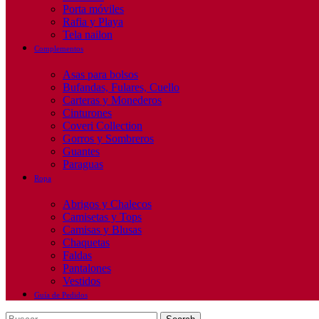
Porta móviles
Rafia y Playa
Tela nailon
Complementos
Asas para bolsos
Bufandas, Fulares, Cuello
Carteras y Monederos
Cinturones
Coveri Collection
Gorros y Sombreros
Guantes
Paraguas
Ropa
Abrigos y Chalecos
Camisetas y Tops
Camisas y Blusas
Chaquetas
Faldas
Pantalones
Vestidos
Guía de Pedidos