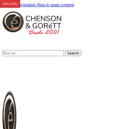
20% DTO
Skip to navigation
Skip to main content
Search