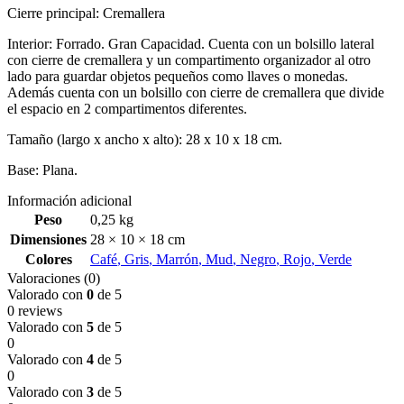
Cierre principal: Cremallera
Interior: Forrado. Gran Capacidad. Cuenta con un bolsillo lateral
con cierre de cremallera y un compartimento organizador al otro
lado para guardar objetos pequeños como llaves o monedas.
Además cuenta con un bolsillo con cierre de cremallera que divide
el espacio en 2 compartimentos diferentes.
Tamaño (largo x ancho x alto): 28 x 10 x 18 cm.
Base: Plana.
Información adicional
Peso
0,25 kg
Dimensiones
28 × 10 × 18 cm
Colores
Café
,
Gris
,
Marrón
,
Mud
,
Negro
,
Rojo
,
Verde
Valoraciones (0)
Valorado con
0
de 5
0 reviews
Valorado con
5
de 5
0
Valorado con
4
de 5
0
Valorado con
3
de 5