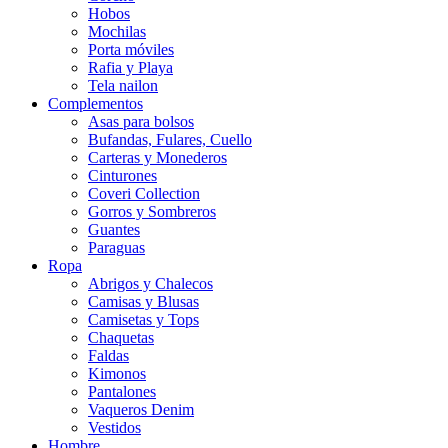
Hobos
Mochilas
Porta móviles
Rafia y Playa
Tela nailon
Complementos
Asas para bolsos
Bufandas, Fulares, Cuello
Carteras y Monederos
Cinturones
Coveri Collection
Gorros y Sombreros
Guantes
Paraguas
Ropa
Abrigos y Chalecos
Camisas y Blusas
Camisetas y Tops
Chaquetas
Faldas
Kimonos
Pantalones
Vaqueros Denim
Vestidos
Hombre