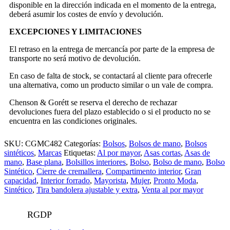
disponible en la dirección indicada en el momento de la entrega,
deberá asumir los costes de envío y devolución.
EXCEPCIONES Y LIMITACIONES
El retraso en la entrega de mercancía por parte de la empresa de
transporte no será motivo de devolución.
En caso de falta de stock, se contactará al cliente para ofrecerle
una alternativa, como un producto similar o un vale de compra.
Chenson & Gorétt se reserva el derecho de rechazar
devoluciones fuera del plazo establecido o si el producto no se
encuentra en las condiciones originales.
SKU:
CGMC482
Categorías:
Bolsos
,
Bolsos de mano
,
Bolsos
sintéticos
,
Marcas
Etiquetas:
Al por mayor
,
Asas cortas
,
Asas de
mano
,
Base plana
,
Bolsillos interiores
,
Bolso
,
Bolso de mano
,
Bolso
Sintético
,
Cierre de cremallera
,
Compartimento interior
,
Gran
capacidad
,
Interior forrado
,
Mayorista
,
Mujer
,
Pronto Moda
,
Sintético
,
Tira bandolera ajustable y extra
,
Venta al por mayor
RGDP