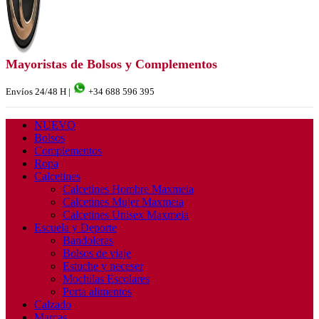
Mayoristas de Bolsos y Complementos
Envíos 24/48 H |
+34 688 596 395
NUEVO
Bolsos
Complementos
Ropa
Calcetines
Calcetines Hombre Maxmeia
Calcetines Mujer Maxmeia
Calcetines Unisex Maxmeia
Escuela y Deporte
Bandoleras
Bolsos de viaje
Estuche y neceser
Mochilas Escolares
Porta alimentos
Calzado
Marcas