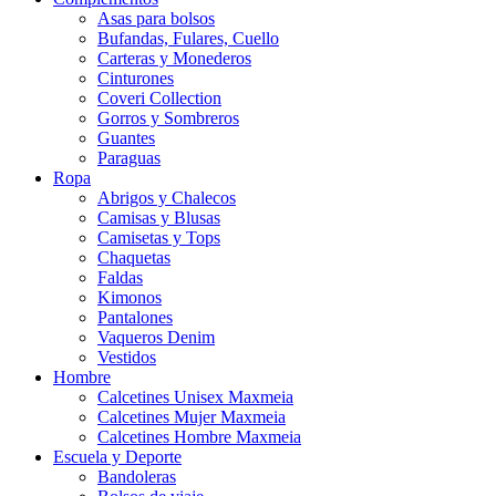
Asas para bolsos
Bufandas, Fulares, Cuello
Carteras y Monederos
Cinturones
Coveri Collection
Gorros y Sombreros
Guantes
Paraguas
Ropa
Abrigos y Chalecos
Camisas y Blusas
Camisetas y Tops
Chaquetas
Faldas
Kimonos
Pantalones
Vaqueros Denim
Vestidos
Hombre
Calcetines Unisex Maxmeia
Calcetines Mujer Maxmeia
Calcetines Hombre Maxmeia
Escuela y Deporte
Bandoleras