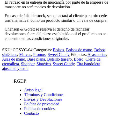
El retraso en la entrega de mercancía por parte de la empresa de
transporte no será motivo de devolución.
En caso de falta de stock, se contactará al cliente para ofrecerle
una alternativa, como un producto similar o un vale de compra.
Chenson & Gorétt se reserva el derecho de rechazar
devoluciones fuera del plazo establecido o si el producto no se
encuentra en las condiciones originales.
SKU:
CGSYC-04
Categorías:
Bolsos
,
Bolsos de mano
,
Bolsos
sintéticos
,
Marcas
,
Promos
,
Sweet Candy
Etiquetas:
Asas cortas
,
Asas de mano
,
Base plana
,
Bolsillo trasero
,
Bolso
,
Cierre de
cremallera
,
Shopper
,
Sintético
,
Sweet Candy
,
Tira bandolera
ajustable y extra
RGDP
Aviso legal
Términos y Condiciones
Envíos y Devoluciones
Política de privacidad
Política de cookies
Contacto