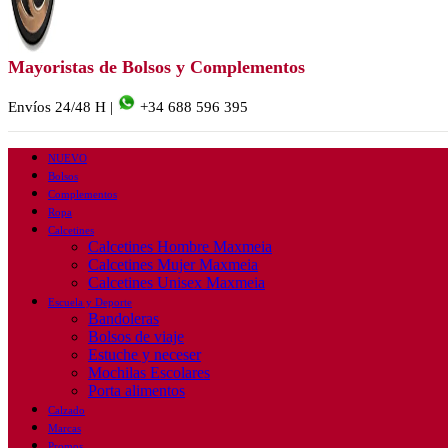
Mayoristas de Bolsos y Complementos
Envíos 24/48 H |
+34 688 596 395
NUEVO
Bolsos
Complementos
Ropa
Calcetines
Calcetines Hombre Maxmeia
Calcetines Mujer Maxmeia
Calcetines Unisex Maxmeia
Escuela y Deporte
Bandoleras
Bolsos de viaje
Estuche y neceser
Mochilas Escolares
Porta alimentos
Calzado
Marcas
Promos