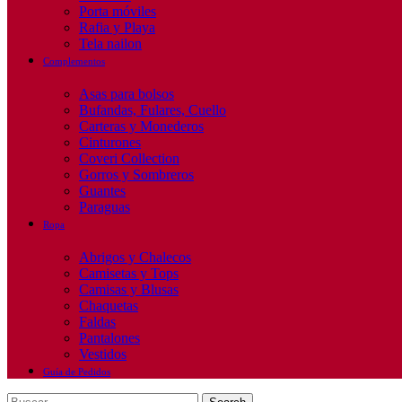
Porta móviles
Rafia y Playa
Tela nailon
Complementos
Asas para bolsos
Bufandas, Fulares, Cuello
Carteras y Monederos
Cinturones
Coveri Collection
Gorros y Sombreros
Guantes
Paraguas
Ropa
Abrigos y Chalecos
Camisetas y Tops
Camisas y Blusas
Chaquetas
Faldas
Pantalones
Vestidos
Guía de Pedidos