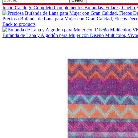
Search
Inicio
Catálogo Completo
Complementos
Bufandas, Fulares, Cuello
Preciosa Bufanda de Lana para Mujer con Gran Calidad, Flecos Deco
Back to products
Bufanda de Lana y Algodón para Mujer con Diseño Multicolor, Vivo