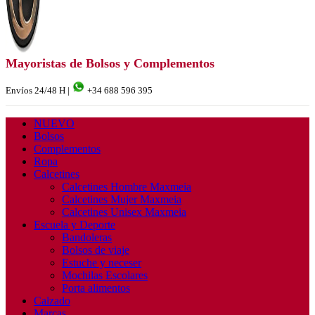
Mayoristas de Bolsos y Complementos
Envíos 24/48 H |
+34 688 596 395
NUEVO
Bolsos
Complementos
Ropa
Calcetines
Calcetines Hombre Maxmeia
Calcetines Mujer Maxmeia
Calcetines Unisex Maxmeia
Escuela y Deporte
Bandoleras
Bolsos de viaje
Estuche y neceser
Mochilas Escolares
Porta alimentos
Calzado
Marcas