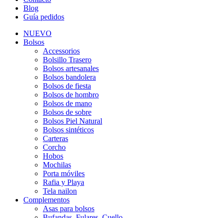
Blog
Guía pedidos
NUEVO
Bolsos
Accessorios
Bolsillo Trasero
Bolsos artesanales
Bolsos bandolera
Bolsos de fiesta
Bolsos de hombro
Bolsos de mano
Bolsos de sobre
Bolsos Piel Natural
Bolsos sintéticos
Carteras
Corcho
Hobos
Mochilas
Porta móviles
Rafia y Playa
Tela nailon
Complementos
Asas para bolsos
Bufandas, Fulares, Cuello