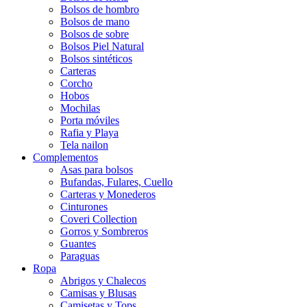
Bolsos de hombro
Bolsos de mano
Bolsos de sobre
Bolsos Piel Natural
Bolsos sintéticos
Carteras
Corcho
Hobos
Mochilas
Porta móviles
Rafia y Playa
Tela nailon
Complementos
Asas para bolsos
Bufandas, Fulares, Cuello
Carteras y Monederos
Cinturones
Coveri Collection
Gorros y Sombreros
Guantes
Paraguas
Ropa
Abrigos y Chalecos
Camisas y Blusas
Camisetas y Tops