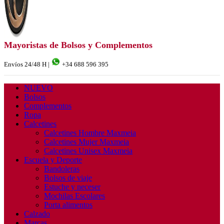
Mayoristas de Bolsos y Complementos
Envíos 24/48 H |
+34 688 596 395
NUEVO
Bolsos
Complementos
Ropa
Calcetines
Calcetines Hombre Maxmeia
Calcetines Mujer Maxmeia
Calcetines Unisex Maxmeia
Escuela y Deporte
Bandoleras
Bolsos de viaje
Estuche y neceser
Mochilas Escolares
Porta alimentos
Calzado
Marcas