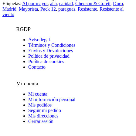
Etiquetas:
Al por mayor
,
alta
,
calidad
,
Chenson & Gorett
,
Duro
,
Madrid
,
Mayorista
,
Pack 12
,
paraguas
,
Resistente
,
Resistente al
viento
RGDP
Aviso legal
Términos y Condiciones
Envíos y Devoluciones
Política de privacidad
Política de cookies
Contacto
Mi cuenta
Mi cuenta
Mi información personal
Mis pedidos
Seguir mi pedido
Mis direcciones
Cerrar sesión