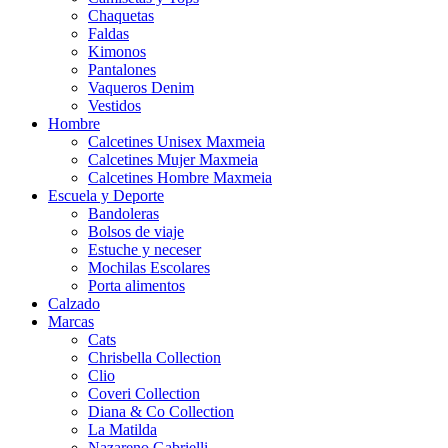
Chaquetas
Faldas
Kimonos
Pantalones
Vaqueros Denim
Vestidos
Hombre
Calcetines Unisex Maxmeia
Calcetines Mujer Maxmeia
Calcetines Hombre Maxmeia
Escuela y Deporte
Bandoleras
Bolsos de viaje
Estuche y neceser
Mochilas Escolares
Porta alimentos
Calzado
Marcas
Cats
Chrisbella Collection
Clio
Coveri Collection
Diana & Co Collection
La Matilda
Nazareno Gabrielli