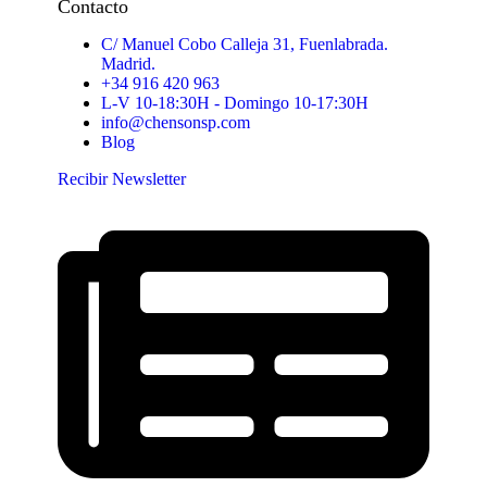
Contacto
C/ Manuel Cobo Calleja 31, Fuenlabrada.
Madrid.
+34 916 420 963
L-V 10-18:30H - Domingo 10-17:30H
info@chensonsp.com
Blog
Recibir Newsletter