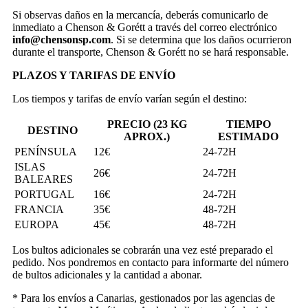
Si observas daños en la mercancía, deberás comunicarlo de
inmediato a Chenson & Gorétt a través del correo electrónico
info@chensonsp.com
. Si se determina que los daños ocurrieron
durante el transporte, Chenson & Gorétt no se hará responsable.
PLAZOS Y TARIFAS DE ENVÍO
Los tiempos y tarifas de envío varían según el destino:
PRECIO (23 KG
TIEMPO
DESTINO
APROX.)
ESTIMADO
PENÍNSULA
12€
24-72H
ISLAS
26€
24-72H
BALEARES
PORTUGAL
16€
24-72H
FRANCIA
35€
48-72H
EUROPA
45€
48-72H
Los bultos adicionales se cobrarán una vez esté preparado el
pedido. Nos pondremos en contacto para informarte del número
de bultos adicionales y la cantidad a abonar.
* Para los envíos a Canarias, gestionados por las agencias de